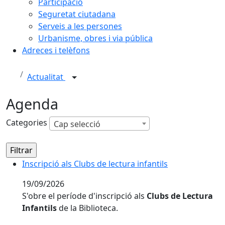
Participació
Seguretat ciutadana
Serveis a les persones
Urbanisme, obres i via pública
Adreces i telèfons
Actualitat
Agenda
Categories
Cap selecció
Inscripció als Clubs de lectura infantils
Inscripció als Clubs de lectura infantils
19/09/2026
S'obre el període d'inscripció als
Clubs de Lectura
Infantils
de la Biblioteca.