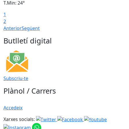
T.Min: 24°
T
1
2
Anterior
Següent
Butlletí digital
Subscriu-te
Plànol / Carrers
Accedeix
Xarxes socials: