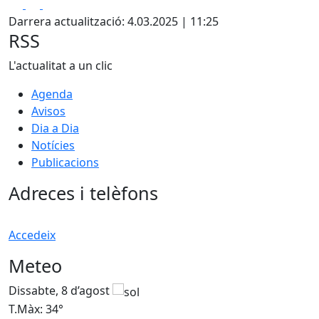
Facebook
X
Pdf
Darrera actualització: 4.03.2025 | 11:25
RSS
L'actualitat a un clic
Agenda
Avisos
Dia a Dia
Notícies
Publicacions
Adreces i telèfons
Accedeix
Meteo
Dissabte, 8 d’agost
D
T.Màx: 34°
T