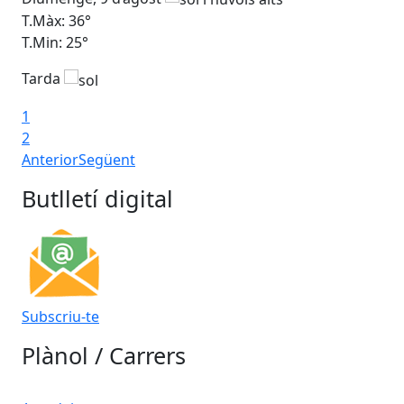
T.Màx: 36°
T.M
T.Min: 25°
T.M
Tarda
Ta
1
2
Anterior
Següent
Butlletí digital
Subscriu-te
Plànol / Carrers