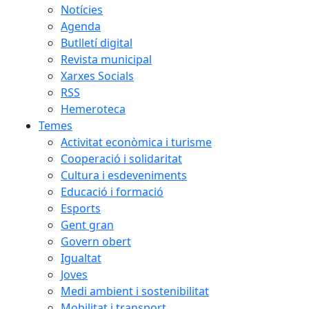
Notícies
Agenda
Butlletí digital
Revista municipal
Xarxes Socials
RSS
Hemeroteca
Temes
Activitat econòmica i turisme
Cooperació i solidaritat
Cultura i esdeveniments
Educació i formació
Esports
Gent gran
Govern obert
Igualtat
Joves
Medi ambient i sostenibilitat
Mobilitat i transport