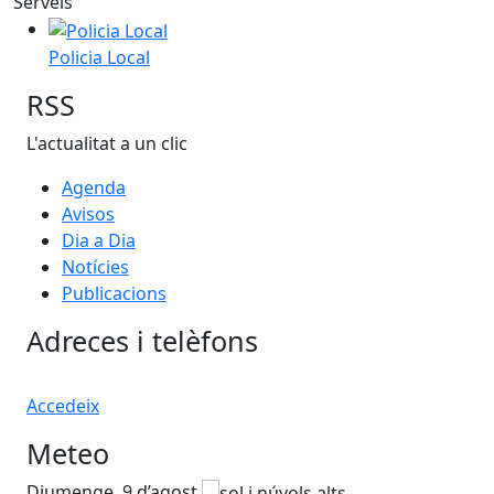
Serveis
Policia Local
Policia Local
RSS
L'actualitat a un clic
Agenda
Avisos
Dia a Dia
Notícies
Publicacions
Adreces i telèfons
Accedeix
Meteo
Diumenge, 9 d’agost
Dil