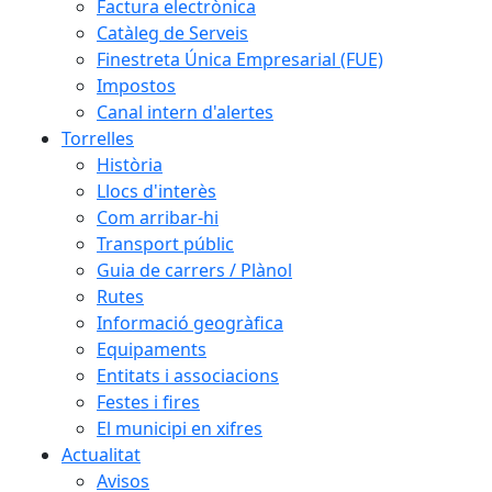
Factura electrònica
Catàleg de Serveis
Finestreta Única Empresarial (FUE)
Impostos
Canal intern d'alertes
Torrelles
Història
Llocs d'interès
Com arribar-hi
Transport públic
Guia de carrers / Plànol
Rutes
Informació geogràfica
Equipaments
Entitats i associacions
Festes i fires
El municipi en xifres
Actualitat
Avisos