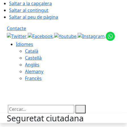
Saltar a la capçalera
Saltar al contingut
Saltar al peu de pàgina
Contacte
Idiomes
Català
Castellà
Anglès
Alemany
Francès
09.08.2026 | 07:54
Cercar:
Seguretat ciutadana