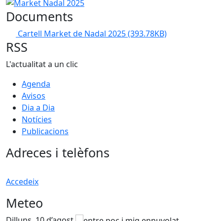
Market Nadal 2025
Documents
Cartell Market de Nadal 2025
(393.78KB)
RSS
L'actualitat a un clic
Agenda
Avisos
Dia a Dia
Notícies
Publicacions
Adreces i telèfons
Accedeix
Meteo
Dilluns, 10 d’agost
D