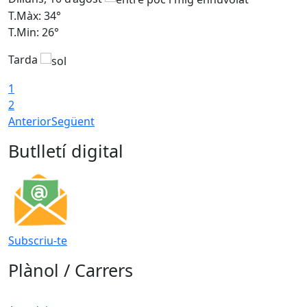
T.Màx: 34°
T
T.Min: 26°
T
Tarda
T
1
2
Anterior
Següent
Butlletí digital
Subscriu-te
Plànol / Carrers