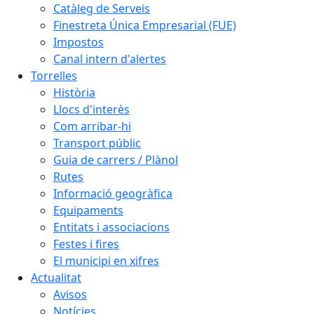
Catàleg de Serveis
Finestreta Única Empresarial (FUE)
Impostos
Canal intern d'alertes
Torrelles
Història
Llocs d'interès
Com arribar-hi
Transport públic
Guia de carrers / Plànol
Rutes
Informació geogràfica
Equipaments
Entitats i associacions
Festes i fires
El municipi en xifres
Actualitat
Avisos
Notícies