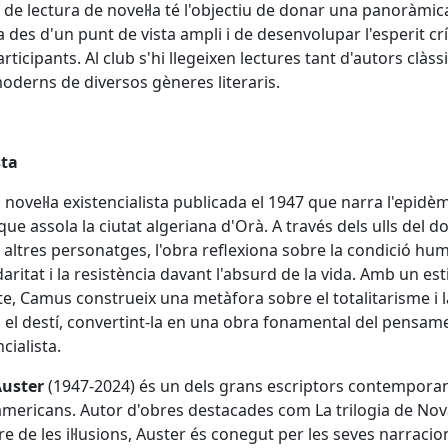
b de lectura de novel·la té l'objectiu de donar una panoràmic
la des d'un punt de vista ampli i de desenvolupar l'esperit crí
articipants. Al club s'hi llegeixen lectures tant d'autors clàss
derns de diversos gèneres literaris.
sta
 novel·la existencialista publicada el 1947 que narra l'epidè
que assola la ciutat algeriana d'Orà. A través dels ulls del d
i altres personatges, l'obra reflexiona sobre la condició hu
daritat i la resistència davant l'absurd de la vida. Amb un esti
cte, Camus construeix una metàfora sobre el totalitarisme i la
 el destí, convertint-la en una obra fonamental del pensam
cialista.
Auster
(1947-2024) és un dels grans escriptors contempora
mericans. Autor d'obres destacades com La trilogia de Nov
ibre de les il·lusions, Auster és conegut per les seves narracio