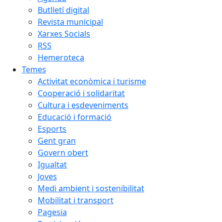
Butlletí digital
Revista municipal
Xarxes Socials
RSS
Hemeroteca
Temes
Activitat econòmica i turisme
Cooperació i solidaritat
Cultura i esdeveniments
Educació i formació
Esports
Gent gran
Govern obert
Igualtat
Joves
Medi ambient i sostenibilitat
Mobilitat i transport
Pagesia