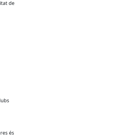
itat de
lubs
res és