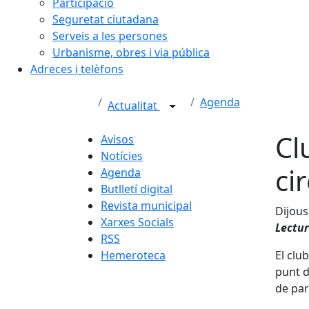
Participació
Seguretat ciutadana
Serveis a les persones
Urbanisme, obres i via pública
Adreces i telèfons
Agenda
Actualitat
Cl
Avisos
Notícies
ci
Agenda
Butlletí digital
Revista municipal
Dijous
Xarxes Socials
Lectur
RSS
Hemeroteca
El clu
punt d
de par