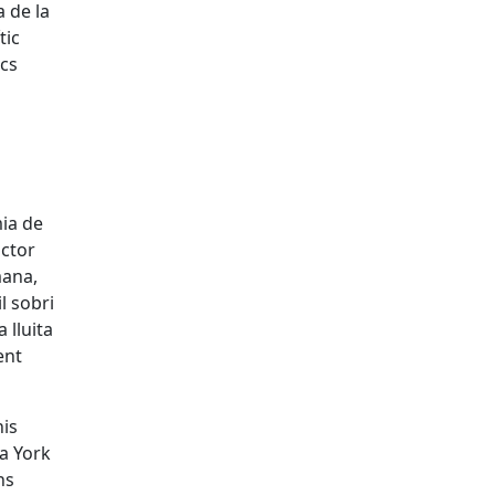
a de la
tic
ics
mia de
octor
mana,
l sobri
 lluita
ent
nis
a York
ns