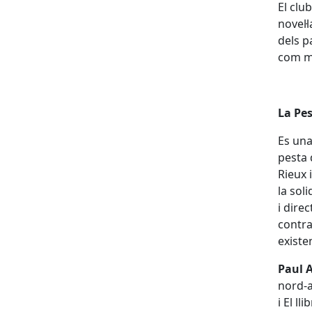
El clu
novel·
dels p
com mo
La Pe
Es una
pesta 
Rieux 
la soli
i dire
contra
existen
Paul 
nord-a
i El ll