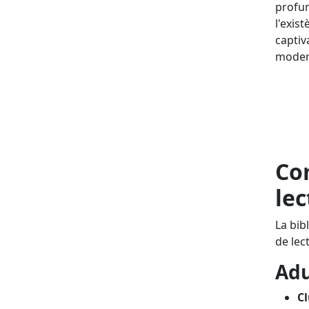
profund
l'exis
captiv
moder
Com
lec
La bib
de lec
Adu
Cl