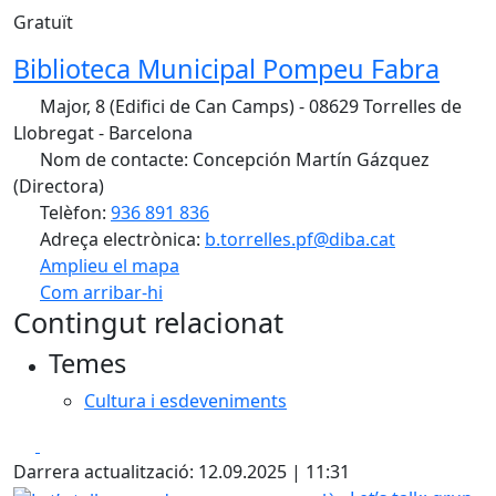
Gratuït
Biblioteca Municipal Pompeu Fabra
Major, 8 (Edifici de Can Camps) - 08629 Torrelles de
Llobregat - Barcelona
Nom de contacte: Concepción Martín Gázquez
(Directora)
Telèfon:
936 891 836
Adreça electrònica:
b.torrelles.pf@diba.cat
Amplieu el mapa
Com arribar-hi
Leaflet
| ©
OpenStreetMap
contributors
Contingut relacionat
+
Temes
−
Cultura i esdeveniments
Facebook
X
Darrera actualització: 12.09.2025 | 11:31