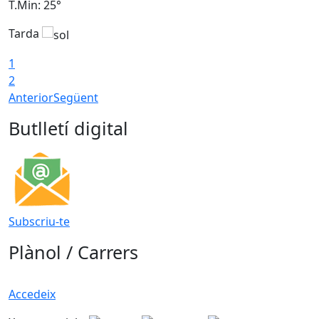
T.Min: 25°
T
Tarda
T
1
2
Anterior
Següent
Butlletí digital
Subscriu-te
Plànol / Carrers
Accedeix