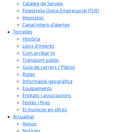
Catàleg de Serveis
Finestreta Única Empresarial (FUE)
Impostos
Canal intern d'alertes
Torrelles
Història
Llocs d'interès
Com arribar-hi
Transport públic
Guia de carrers / Plànol
Rutes
Informació geogràfica
Equipaments
Entitats i associacions
Festes i fires
El municipi en xifres
Actualitat
Avisos
Notícies