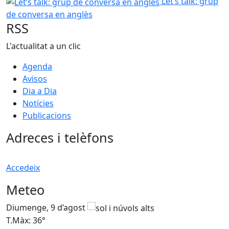
Let’s talk: grup de conversa en anglès
Let’s talk: grup
de conversa en anglès
RSS
L'actualitat a un clic
Agenda
Avisos
Dia a Dia
Notícies
Publicacions
Adreces i telèfons
Accedeix
Meteo
Diumenge, 9 d’agost
D
T.Màx: 36°
T