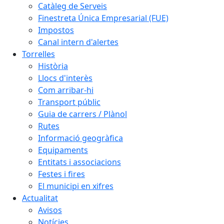
Catàleg de Serveis
Finestreta Única Empresarial (FUE)
Impostos
Canal intern d'alertes
Torrelles
Història
Llocs d'interès
Com arribar-hi
Transport públic
Guia de carrers / Plànol
Rutes
Informació geogràfica
Equipaments
Entitats i associacions
Festes i fires
El municipi en xifres
Actualitat
Avisos
Notícies