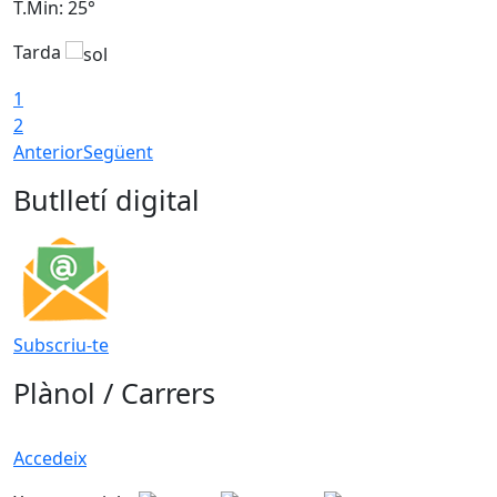
T.Min: 25°
T
Tarda
T
1
2
Anterior
Següent
Butlletí digital
Subscriu-te
Plànol / Carrers
Accedeix