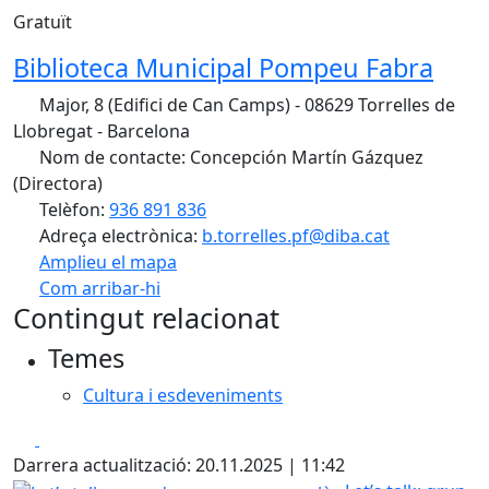
Gratuït
Biblioteca Municipal Pompeu Fabra
Major, 8 (Edifici de Can Camps) - 08629 Torrelles de
Llobregat - Barcelona
Nom de contacte: Concepción Martín Gázquez
(Directora)
Telèfon:
936 891 836
Adreça electrònica:
b.torrelles.pf@diba.cat
Amplieu el mapa
Com arribar-hi
Leaflet
| ©
OpenStreetMap
contributors
Contingut relacionat
+
Temes
−
Cultura i esdeveniments
Facebook
X
Darrera actualització: 20.11.2025 | 11:42