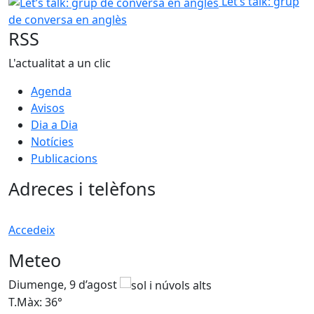
Let’s talk: grup de conversa en anglès
Let’s talk: grup
de conversa en anglès
RSS
L'actualitat a un clic
Agenda
Avisos
Dia a Dia
Notícies
Publicacions
Adreces i telèfons
Accedeix
Meteo
Diumenge, 9 d’agost
D
T.Màx: 36°
T