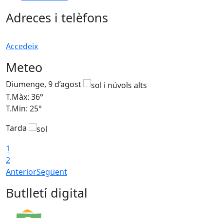
Adreces i telèfons
Accedeix
Meteo
Diumenge, 9 d’agost
D
T.Màx: 36°
T
T.Min: 25°
T
Tarda
T
1
2
Anterior
Següent
Butlletí digital