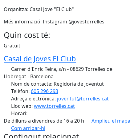
Organitza: Casal Jove "El Club"
Més informació: Instagram @jovestorrelles
Quin cost té:
Gratuït
Casal de Joves El Club
Carrer d'Enric Teira, s/n - 08629 Torrelles de
Llobregat - Barcelona
Nom de contacte: Regidoria de Joventut
Telèfon:
605 296 293
Adreça electrònica:
joventut@torrelles.cat
Lloc web:
www.torrelles.cat
Horari:
De dilluns a divendres de 16 a 20 h
Amplieu el mapa
Com arribar-hi
Leaflet
| ©
OpenStreetMap
contributors
Contingut relacionat