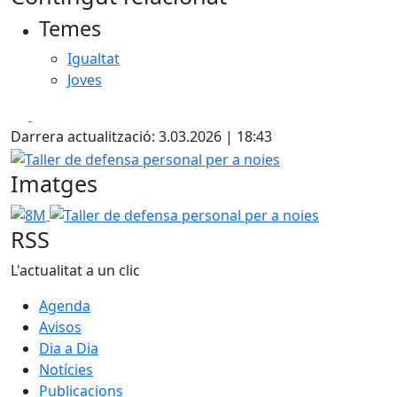
+
Temes
−
Igualtat
Joves
Facebook
X
Darrera actualització: 3.03.2026 | 18:43
Taller de defensa personal per a noies
Imatges
8M
Taller de defensa personal per a noies
RSS
L'actualitat a un clic
Agenda
Avisos
Dia a Dia
Notícies
Publicacions