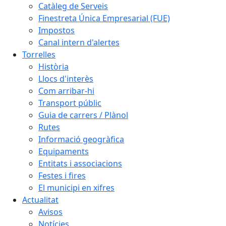
Catàleg de Serveis
Finestreta Única Empresarial (FUE)
Impostos
Canal intern d'alertes
Torrelles
Història
Llocs d'interès
Com arribar-hi
Transport públic
Guia de carrers / Plànol
Rutes
Informació geogràfica
Equipaments
Entitats i associacions
Festes i fires
El municipi en xifres
Actualitat
Avisos
Notícies