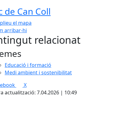
c de Can Coll
plieu el mapa
 arribar-hi
Leaflet
| ©
OpenStreetMap
con
tingut relacionat
emes
Educació i formació
Medi ambient i sostenibilitat
cebook
X
a actualització: 7.04.2026 | 10:49