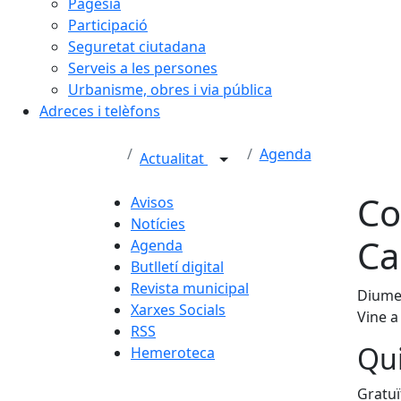
Pagesia
Participació
Seguretat ciutadana
Serveis a les persones
Urbanisme, obres i via pública
Adreces i telèfons
Agenda
Actualitat
Co
Avisos
Notícies
Ca
Agenda
Butlletí digital
Revista municipal
Diumen
Xarxes Socials
Vine a
RSS
Qui
Hemeroteca
Gratuï