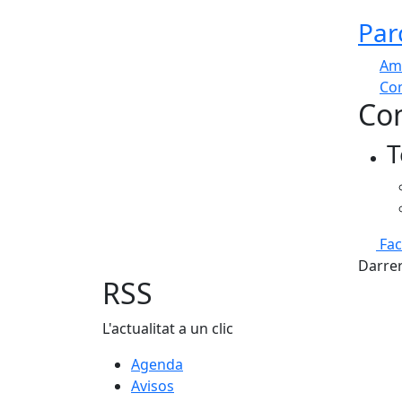
Par
Am
Com
Con
+
T
−
Fa
Darrer
RSS
L'actualitat a un clic
Agenda
Avisos