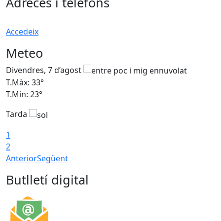
Adreces i telèfons
Accedeix
Meteo
Divendres, 7 d’agost
D
T.Màx: 33°
T
T.Min: 23°
T
Tarda
1
2
Anterior
Següent
Butlletí digital