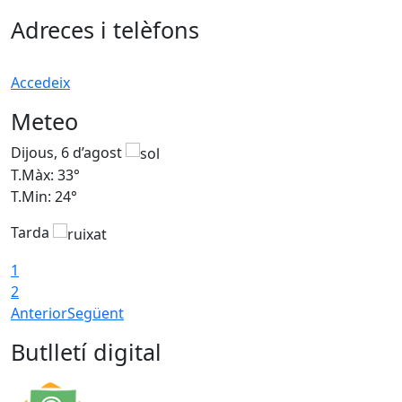
Adreces i telèfons
Accedeix
Meteo
Dijous, 6 d’agost
D
T.Màx: 33°
T
T.Min: 24°
T
Tarda
1
2
Anterior
Següent
Butlletí digital