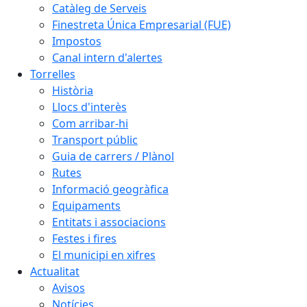
Catàleg de Serveis
Finestreta Única Empresarial (FUE)
Impostos
Canal intern d'alertes
Torrelles
Història
Llocs d'interès
Com arribar-hi
Transport públic
Guia de carrers / Plànol
Rutes
Informació geogràfica
Equipaments
Entitats i associacions
Festes i fires
El municipi en xifres
Actualitat
Avisos
Notícies