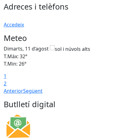
Adreces i telèfons
Accedeix
Meteo
Dimarts, 11 d’agost
D
T.Màx: 32°
T
T.Min: 26°
T
1
2
Anterior
Següent
Butlletí digital