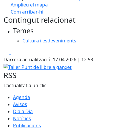
Amplieu el mapa
Com arribar-hi
Leaflet
| ©
OpenStreetMap
contributors
Contingut relacionat
+
Temes
−
Cultura i esdeveniments
Facebook
X
Darrera actualització: 17.04.2026 | 12:53
Taller Punt de llibre a ganxet
RSS
L'actualitat a un clic
Agenda
Avisos
Dia a Dia
Notícies
Publicacions