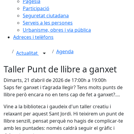
Pagesia
Participació
Seguretat ciutadana
Serveis a les persones
Urbanisme, obres i via pública
Adreces i telèfons
Agenda
Actualitat
Taller Punt de llibre a ganxet
Dimarts, 21 d’abril de 2026 de 17:00h a 19:00h
Saps fer ganxet i t’agrada llegir? Tens molts punts de
llibre però encara no en tens cap de fet a ganxet?....
Vine a la biblioteca i gaudeix d'un taller creatiu i
relaxant per aquest Sant Jordi. Hi teixirem un punt de
llibre senzill, pensat perquè no hagis de complicar-te
amb les puntades: només caldrà seguir el gràfic i