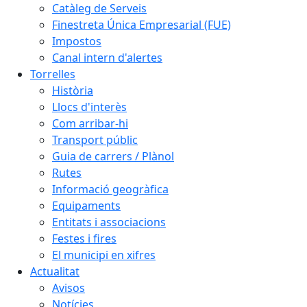
Catàleg de Serveis
Finestreta Única Empresarial (FUE)
Impostos
Canal intern d'alertes
Torrelles
Història
Llocs d'interès
Com arribar-hi
Transport públic
Guia de carrers / Plànol
Rutes
Informació geogràfica
Equipaments
Entitats i associacions
Festes i fires
El municipi en xifres
Actualitat
Avisos
Notícies