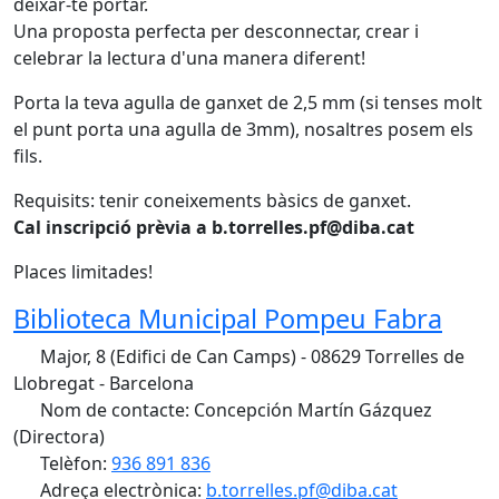
deixar-te portar.
Una proposta perfecta per desconnectar, crear i
celebrar la lectura d'una manera diferent!
Porta la teva agulla de ganxet de 2,5 mm (si tenses molt
el punt porta una agulla de 3mm), nosaltres posem els
fils.
Requisits: tenir coneixements bàsics de ganxet.
Cal inscripció prèvia a b.torrelles.pf@diba.cat
Places limitades!
Biblioteca Municipal Pompeu Fabra
Major, 8 (Edifici de Can Camps) - 08629 Torrelles de
Llobregat - Barcelona
Nom de contacte: Concepción Martín Gázquez
(Directora)
Telèfon:
936 891 836
Adreça electrònica:
b.torrelles.pf@diba.cat