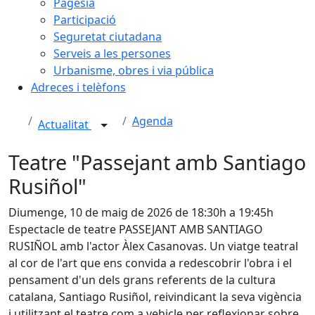
Pagesia
Participació
Seguretat ciutadana
Serveis a les persones
Urbanisme, obres i via pública
Adreces i telèfons
Agenda
Actualitat
Teatre "Passejant amb Santiago
Rusiñol"
Diumenge, 10 de maig de 2026 de 18:30h a 19:45h
Espectacle de teatre PASSEJANT AMB SANTIAGO
RUSIÑOL amb l'actor Àlex Casanovas. Un viatge teatral
al cor de l'art que ens convida a redescobrir l'obra i el
pensament d'un dels grans referents de la cultura
catalana, Santiago Rusiñol, reivindicant la seva vigència
i utilitzant el teatre com a vehicle per reflexionar sobre