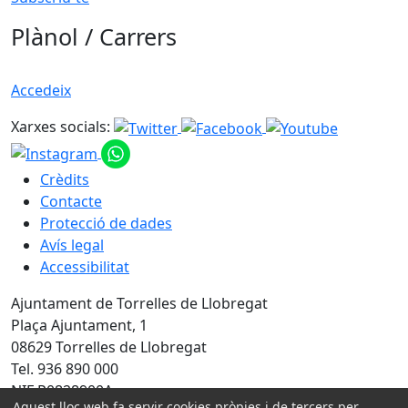
Plànol / Carrers
Accedeix
Xarxes socials:
Crèdits
Contacte
Protecció de dades
Avís legal
Accessibilitat
Ajuntament de Torrelles de Llobregat
Plaça Ajuntament, 1
08629 Torrelles de Llobregat
Tel. 936 890 000
NIF P0828900A
Aquest lloc web fa servir cookies pròpies i de tercers per