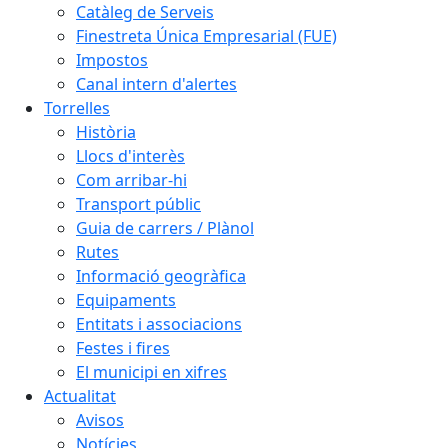
Catàleg de Serveis
Finestreta Única Empresarial (FUE)
Impostos
Canal intern d'alertes
Torrelles
Història
Llocs d'interès
Com arribar-hi
Transport públic
Guia de carrers / Plànol
Rutes
Informació geogràfica
Equipaments
Entitats i associacions
Festes i fires
El municipi en xifres
Actualitat
Avisos
Notícies