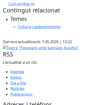
Com arribar-hi
Leaflet
| ©
OpenStreetMap
contributors
Contingut relacionat
+
Temes
−
Cultura i esdeveniments
Facebook
X
Darrera actualització: 7.05.2026 | 13:22
Teatre "Passejant amb Santiago Rusiñol"
RSS
L'actualitat a un clic
Agenda
Avisos
Dia a Dia
Notícies
Publicacions
Adreces i telèfons