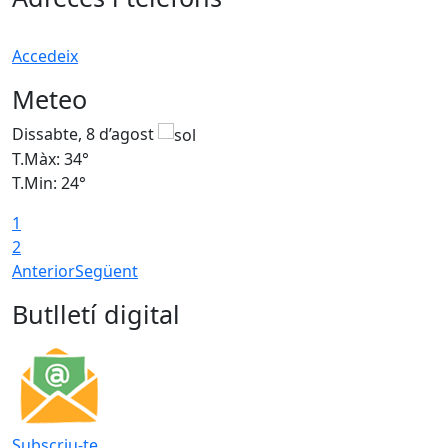
Accedeix
Meteo
Dissabte, 8 d’agost
D
T.Màx: 34°
T
T.Min: 24°
T
1
2
Anterior
Següent
Butlletí digital
Subscriu-te