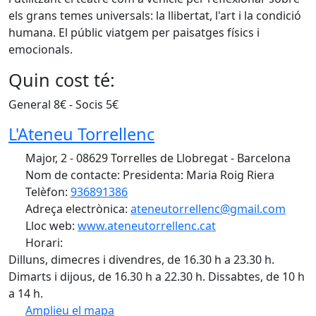
els grans temes universals: la llibertat, l'art i la condició
humana. El públic viatgem per paisatges físics i
emocionals.
Quin cost té:
General 8€ - Socis 5€
L'Ateneu Torrellenc
Major, 2 - 08629 Torrelles de Llobregat - Barcelona
Nom de contacte: Presidenta: Maria Roig Riera
Telèfon:
936891386
Adreça electrònica:
ateneutorrellenc@gmail.com
Lloc web:
www.ateneutorrellenc.cat
Horari:
Dilluns, dimecres i divendres, de 16.30 h a 23.30 h.
Dimarts i dijous, de 16.30 h a 22.30 h. Dissabtes, de 10 h
a 14 h.
Amplieu el mapa