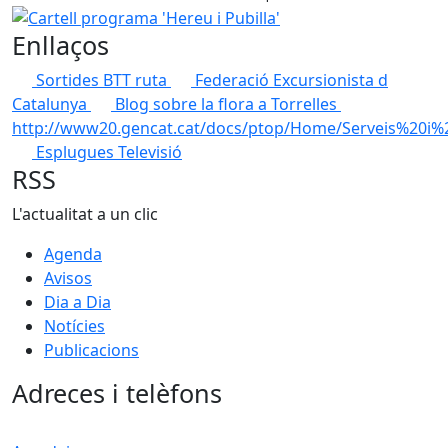
Cartell programa 'Hereu i Pubilla'
Enllaços
Sortides BTT ruta
Federació Excursionista d
Catalunya
Blog sobre la flora a Torrelles
http://www20.gencat.cat/docs/ptop/Home/Serveis%20i%2
Esplugues Televisió
RSS
L'actualitat a un clic
Agenda
Avisos
Dia a Dia
Notícies
Publicacions
Adreces i telèfons