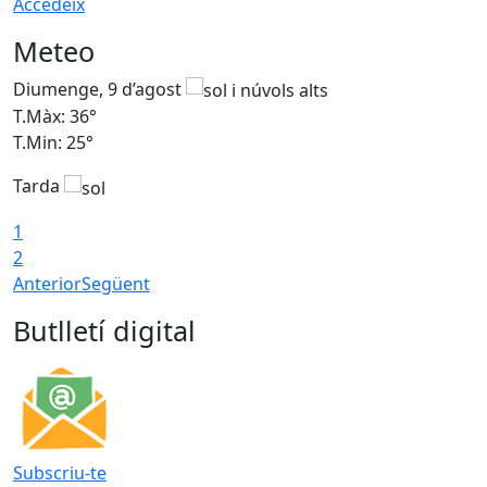
Accedeix
Meteo
Diumenge, 9 d’agost
D
T.Màx: 36°
T
T.Min: 25°
T
Tarda
T
1
2
Anterior
Següent
Butlletí digital
Subscriu-te