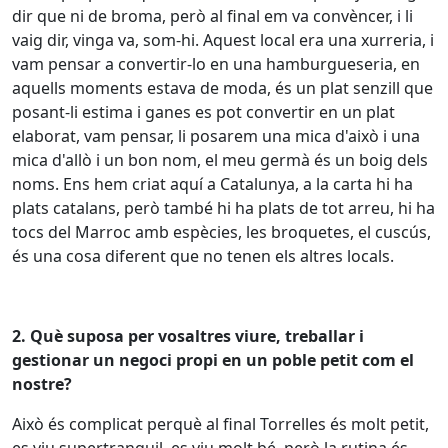
dir que ni de broma, però al final em va convèncer, i li
vaig dir, vinga va, som-hi. Aquest local era una xurreria, i
vam pensar a convertir-lo en una hamburgueseria, en
aquells moments estava de moda, és un plat senzill que
posant-li estima i ganes es pot convertir en un plat
elaborat, vam pensar, li posarem una mica d'això i una
mica d'allò i un bon nom, el meu germà és un boig dels
noms.
Ens hem criat aquí a Catalunya, a la carta hi ha
plats catalans, però també hi ha plats de tot arreu, hi ha
tocs del Marroc amb espècies, les broquetes, el cuscús,
és una cosa diferent que no tenen els altres locals.
2. Què suposa per vosaltres viure, treballar i
gestionar un negoci propi en un poble petit com el
nostre?
Això és complicat perquè al final Torrelles és molt petit,