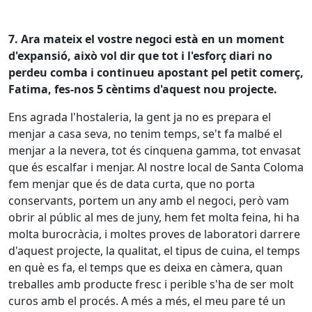
7. Ara mateix el vostre negoci està en un moment
d'expansió, això vol dir que tot i l'esforç diari no
perdeu comba i continueu apostant pel petit comerç,
Fatima, fes-nos 5 cèntims d'aquest nou projecte.
Ens agrada l'hostaleria, la gent ja no es prepara el
menjar a casa seva, no tenim temps, se't fa malbé el
menjar a la nevera, tot és cinquena gamma, tot envasat
que és escalfar i menjar.
Al nostre local de Santa Coloma
fem menjar que és de data curta, que no porta
conservants, portem un any amb el negoci, però vam
obrir al públic al mes de juny, hem fet molta feina, hi ha
molta burocràcia, i moltes proves de laboratori darrere
d'aquest projecte, la qualitat, el tipus de cuina, el temps
en què es fa, el temps que es deixa en càmera, quan
treballes amb producte fresc i perible s'ha de ser molt
curos amb el procés. A més a més, el meu pare té un