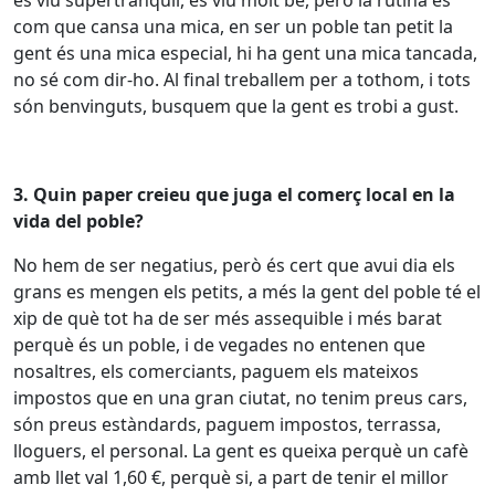
es viu supertranquil, es viu molt bé, però la rutina és
com que cansa una mica, en ser un poble tan petit la
gent és una mica especial, hi ha gent una mica tancada,
no sé com dir-ho. Al final treballem per a tothom, i tots
són benvinguts, busquem que la gent es trobi a gust.
3. Quin paper creieu que juga el comerç local en la
vida del poble?
No hem de ser negatius, però és cert que avui dia els
grans es mengen els petits, a més la gent del poble té el
xip de què tot ha de ser més assequible i més barat
perquè és un poble, i de vegades no entenen que
nosaltres, els comerciants, paguem els mateixos
impostos que en una gran ciutat, no tenim preus cars,
són preus estàndards, paguem impostos, terrassa,
lloguers, el personal. La gent es queixa perquè un cafè
amb llet val 1,60 €, perquè si, a part de tenir el millor