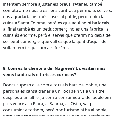
intentem sempre ajustar els preus, l'Ateneu també
compta amb nosaltres i ens contracti per molts serveis,
ens agradaria per més coses al poble, però tenim la
cuina a Santa Coloma, però és que aquí no hi ha locals,
al final també és un petit comerç, no és una fàbrica, la
cuina és enorme, però el servei que oferim no deixa de
ser petit comerç, el que vull és que la gent d'aquí i del
voltant em tingui com a referència.
9. Com és la clientela del Nagreen? Us visiten més
veïns habituals o turistes curiosos?
Doncs
suposo
que
com
a
tots
els
bars
del
poble
, una
persona es cansa
d'anar
a un
lloc
i
se'n
va a un
altre
, i
després
a un
altre
,
jo
com
a consumidora del
poble
em
pots
veure
a la
Plaça
, al
Sanma
, a
l'Ostia
,
vaig
consumint
a
tothom
,
però
poc
turisme
hi ha al
poble
,