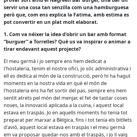
provar sort amb el Nagreen Bar Burger, una bar on
servir una cosa tan senzilla com una hamburguesa
però que, com ens explica la Fatima, amb estima es
pot convertir en un plat molt elaborat.
1. Com va néixer la idea d'obrir un bar amb format
“burguer” a Torrelles? Què us va inspirar o animar a
tirar endavant aquest projecte?
El meu germà i jo sempre ens hem dedicat a
l'hostaleria, tenim el nostre ofici, jo sóc administrativa i
ell es dedica al món de la construcció, però hi ha hagut
moments en la nostra vida en què el món de
l'hostaleria ens ha fet sortir del pas, sempre ens hem
sentit atrets pel món del menjar, el fet de tastar coses
noves, la innovació aplicada a la cuina, i aquest local
estava en traspàs.
Jo en aquells moments ho tenia tot
preparat per marxar a Bèlgica, fins i tot tenia els bitllets
d'avió, aquest local estava en traspàs i el meu germà
em va proposar quedar-nos amb el traspàs, i jo li vaig