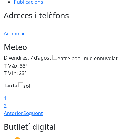
Publicacions
Adreces i telèfons
Accedeix
Meteo
Divendres, 7 d’agost
D
T.Màx: 33°
T
T.Min: 23°
T
Tarda
1
2
Anterior
Següent
Butlletí digital