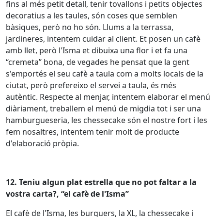
fins
al
més
petit
detall
,
tenir
tovallons
i
petits
objectes
decoratius
a les
taules
,
són
coses que semblen
bàsiques
,
però
no
ho
són
.
Llums
a la
terrassa
,
jardineres
,
intentem
cuidar al
client
. Et posen un
cafè
amb
llet
,
però
l'Isma
et
dibuixa
una flor i et fa una
“
cremeta
” bona, de
vegades
he
pensat
que la
gent
s'emportés
el
seu
cafè
a taula
com
a
molts
locals
de la
ciutat
,
però
prefereixo
el
servei
a taula,
és
més
autèntic
.
Respecte al
menjar
,
intentem
elaborar el menú
diàriament
,
treballem
el menú de
migdia
tot
i ser una
hamburgueseria
, les
chessecake
són
el
nostre
fort
i les
fem
nosaltres
,
intentem
tenir
molt
de
producte
d'elaboració
pròpia
.
12.
Teniu
algun
plat
estrella que no
pot
faltar a la
vostra
carta?, “el
cafè
de
l'Isma
”
El
cafè
de
l'Isma
, les
burguers
, la XL, la
chessecake
i