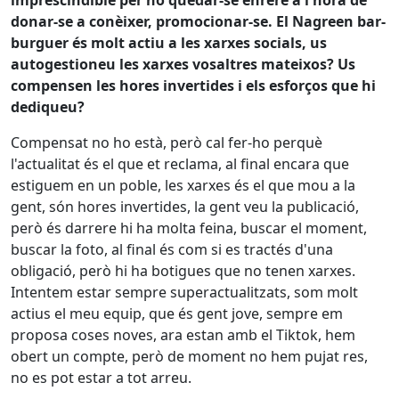
imprescindible per no quedar-se enrere a l'hora de
donar-se a conèixer, promocionar-se. El Nagreen bar-
burguer és molt actiu a les xarxes socials, us
autogestioneu les xarxes vosaltres mateixos? Us
compensen les hores invertides i els esforços que hi
dediqueu?
Compensat no ho està, però cal fer-ho perquè
l'actualitat és el que et reclama, al final encara que
estiguem en un poble, les xarxes és el que mou a la
gent, són hores invertides, la gent veu la publicació,
però és darrere hi ha molta feina, buscar el moment,
buscar la foto, al final és com si es tractés d'una
obligació, però hi ha botigues que no tenen xarxes.
Intentem estar sempre superactualitzats, som molt
actius el meu equip, que és gent jove, sempre em
proposa coses noves, ara estan amb el Tiktok, hem
obert un compte, però de moment no hem pujat res,
no es pot estar a tot arreu.