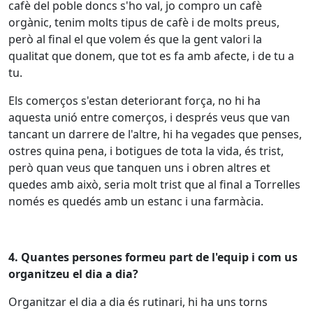
cafè del poble doncs s'ho val, jo compro un cafè
orgànic, tenim molts tipus de cafè i de molts preus,
però al final el que volem és que la gent valori la
qualitat que donem, que tot es fa amb afecte, i de tu a
tu.
Els comerços s'estan deteriorant força, no hi ha
aquesta unió entre comerços, i després veus que van
tancant un darrere de l'altre, hi ha vegades que penses,
ostres quina pena, i botigues de tota la vida, és trist,
però quan veus que tanquen uns i obren altres et
quedes amb això, seria molt trist que al final a Torrelles
només es quedés amb un estanc i una farmàcia.
4. Quantes persones formeu part de l'equip i com us
organitzeu el dia a dia?
Organitzar el dia a dia és rutinari, hi ha uns torns