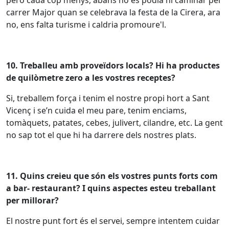
però
cada
cop
menys
,
abans
no es
podia
ni caminar
pel
carrer
Major
quan
se
celebrava
la festa de la
Cirera
, ara
no,
ens
falta
turisme
i
caldria
promoure'l
.
10.
Treballeu
amb
proveïdors
locals
? Hi ha
productes
de
quilòmetre
zero
a les
vostres
receptes?
Si,
treballem
força
i
tenim
el
nostre
propi
hort
a Sant
Vicenç i
se’n
cuida el
meu
pare,
tenim
enciams
,
tomàquets
,
patates
, cebes,
julivert
,
cilandre
, etc. La
gent
no
sap
tot
el que hi ha
darrere
dels
nostres
plats
.
11.
Quins
creieu
que
són
els
vostres
punts
forts
com
a bar- restaurant? I
quins
aspectes
esteu
treballant
per
millorar
?
El
nostre
punt
fort
és
el
servei
,
sempre
intentem
cuidar