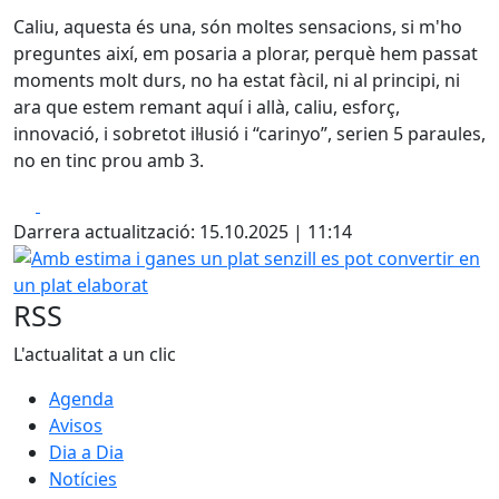
Caliu
,
aquesta
és
una,
són
moltes
sensacions
, si
m'ho
preguntes
així
, em
posaria
a plorar,
perquè
hem
passat
moments
molt
durs
, no ha
estat
fàcil
, ni al
principi
, ni
ara que
estem
remant
aquí i
allà
,
caliu
,
esforç
,
innovació
, i
sobretot
il·lusió
i “
carinyo
”, serien 5
paraules
,
no en
tinc
prou
amb
3.
Facebook
X
Darrera actualització: 15.10.2025 | 11:14
Amb estima i ganes un plat senzill es pot convertir en un 
RSS
L'actualitat a un clic
Agenda
Avisos
Dia a Dia
Notícies