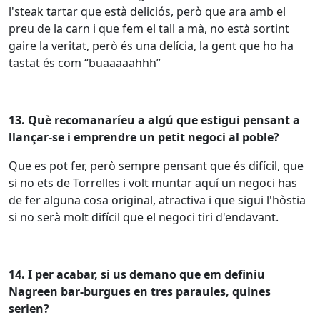
l'steak
tartar que
està
deliciós
,
però
que ara
amb
el
preu de la
carn
i que
fem
el
tall
a
mà
, no
està
sortint
gaire
la
veritat
,
però
és
una
delícia
, la
gent
que
ho
ha
tastat
és
com
“
buaaaaahhh
”
13.
Què
recomanaríeu
a
algú
que
estigui
pensant
a
llançar
-se i
emprendre
un
petit
negoci
al
poble
?
Que es
pot
fer
,
però
sempre
pensant
que
és
difícil, que
si no
ets
de Torrelles i volt
muntar
aquí un
negoci
has
de
fer
alguna cosa original, atractiva i que
sigui
l'hòstia
si no
serà
molt
difícil que el
negoci
tiri
d'endavant
.
14. I per acabar, si
us
demano
que em
definiu
Nagreen
bar-
burgues
en tres
paraules
,
quines
serien?