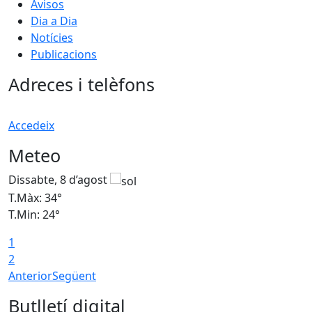
Avisos
Dia a Dia
Notícies
Publicacions
Adreces i telèfons
Accedeix
Meteo
Dissabte, 8 d’agost
D
T.Màx: 34°
T
T.Min: 24°
T
1
2
Anterior
Següent
Butlletí digital