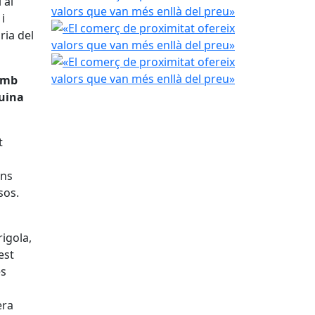
 al
i
«El comerç de proximitat ofereix valors que van m
ria del
«El comerç de proximitat ofereix valors que van m
amb
quina
t
ens
sos.
igola,
est
es
era