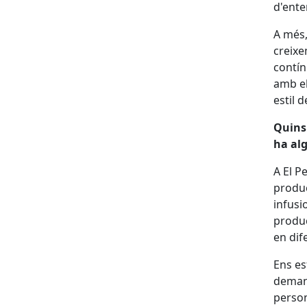
d'ente
A més,
creixe
contín
amb el
estil 
Quins 
ha alg
A El P
produc
infusio
produc
en dif
Ens es
demand
person