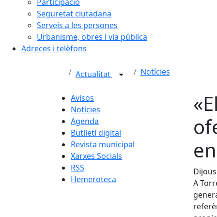
Participació
Seguretat ciutadana
Serveis a les persones
Urbanisme, obres i via pública
Adreces i telèfons
Notícies
Actualitat
«E
Avisos
Notícies
of
Agenda
Butlletí digital
en
Revista municipal
Xarxes Socials
RSS
Dijous
Hemeroteca
A Torr
genera
referè