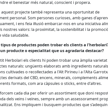
ndre el benestar més natural, conscient i propera.
 aquest projecte també representa una oportunitat de
ment personal. Som persones curioses, amb ganes d'apren
uament, i ens feia il·lusió embarcar-nos en una iniciativa al
s nostres valors: la proximitat, la sostenibilitat i la promoci
de vida saludable.
tipus de productes poden trobar els clients a l'herbolari
un producte o especialitat que us agradaria destacar?
etit Herbolari els clients hi poden trobar una àmplia varietat
tes naturals: ungüents elaborats amb ingredients naturals
ns cultivades o recol·lectades a l'Alt Pirineu i a l'Alta Garrotx
tes derivats del CBD, encens, minerals, complements alime
erents formats, com ara càpsules o sticks, entre d'altres.
forcem cada dia per oferir un assortiment que doni respost
a dels veïns i veïnes, sempre amb un assessorament prop
alitzat. Ens impliquem i busquem productes que s’adequin 