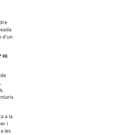
dre
ineada
ó d'un
? Hi
 de
,
a,
ntaris
a a la
er i
a les