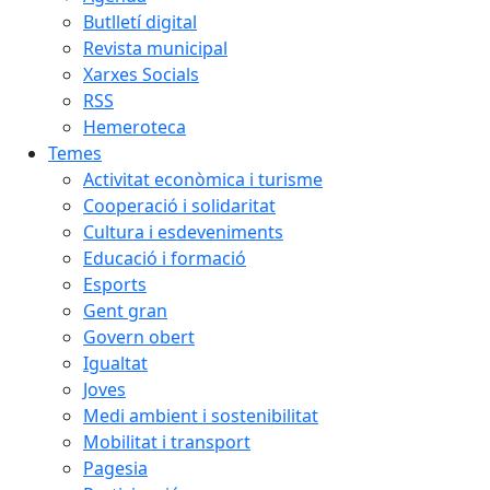
Butlletí digital
Revista municipal
Xarxes Socials
RSS
Hemeroteca
Temes
Activitat econòmica i turisme
Cooperació i solidaritat
Cultura i esdeveniments
Educació i formació
Esports
Gent gran
Govern obert
Igualtat
Joves
Medi ambient i sostenibilitat
Mobilitat i transport
Pagesia