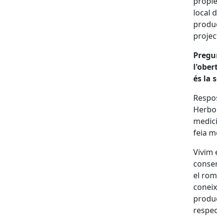
propie
local 
produc
projec
Pregu
l'ober
és la 
Respos
Herbol
medici
feia m
Vivim 
conser
el rom
coneix
produc
respec