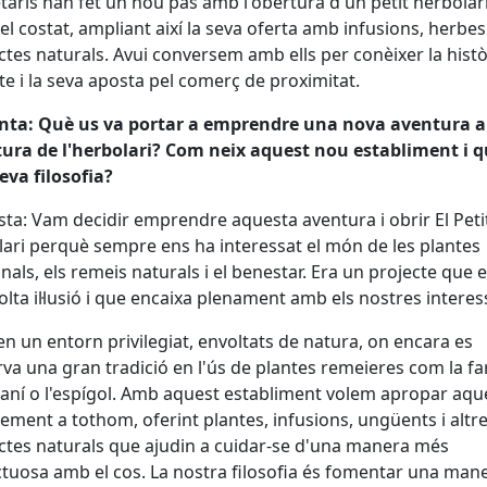
taris han fet un nou pas amb l'obertura d'un petit herbolari
del costat, ampliant així la seva oferta amb infusions, herbes 
tes naturals. Avui conversem amb ells per conèixer la histò
te i la seva aposta pel comerç de proximitat.
nta: Què us va portar a emprendre una nova aventura 
tura de l'herbolari? Com neix aquest nou establiment i 
seva filosofia?
ta: Vam decidir emprendre aquesta aventura i obrir El Peti
ari perquè sempre ens ha interessat el món de les plantes
nals, els remeis naturals i el benestar. Era un projecte que 
olta il·lusió i que encaixa plenament amb els nostres interes
en un entorn privilegiat, envoltats de natura, on encara es
va una gran tradició en l'ús de plantes remeieres com la far
aní o l'espígol. Amb aquest establiment volem apropar aqu
ement a tothom, oferint plantes, infusions, ungüents i altr
tes naturals que ajudin a cuidar-se d'una manera més
tuosa amb el cos. La nostra filosofia és fomentar una man