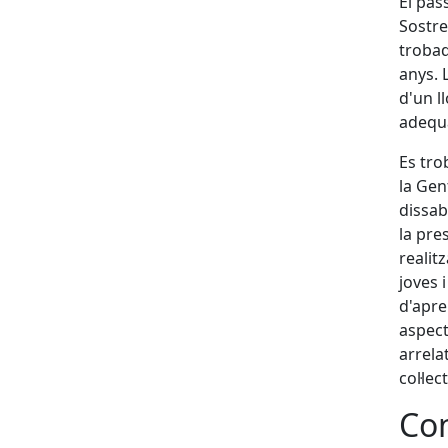
El pas
Sostre
trobad
anys. 
d'un l
adequa
Es tro
la Gen
dissab
la pre
realit
joves i
d'apre
aspect
arrela
col·lec
Con