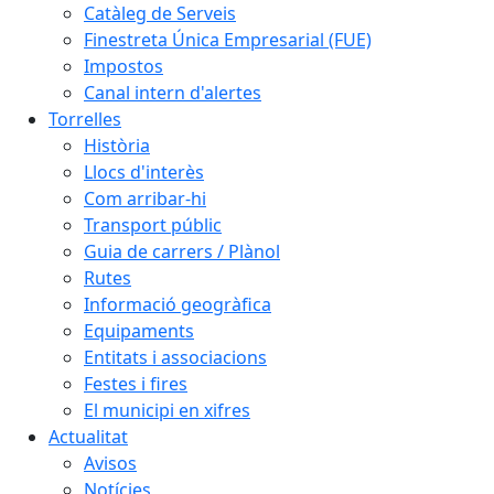
Catàleg de Serveis
Finestreta Única Empresarial (FUE)
Impostos
Canal intern d'alertes
Torrelles
Història
Llocs d'interès
Com arribar-hi
Transport públic
Guia de carrers / Plànol
Rutes
Informació geogràfica
Equipaments
Entitats i associacions
Festes i fires
El municipi en xifres
Actualitat
Avisos
Notícies