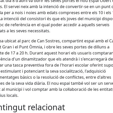
sat dia 8 d'abril va obrir les seves portes el nou Espai Obert
s. El servei neix amb la intenció de convertir-se en un punt 
a per a nois i noies amb edats compreses entre els 10 i els 
La intenció del consistori és que els joves del municipi dispo
loc de referència en el qual poder accedir a aquells serveis
ts a les seves necessitats.
ba ubicat al parc de Can Sostres, compartint espai amb el C
t Gran i el Punt Òmnia, i obre les seves portes de dilluns a
te de 17 a 20 h. Durant aquest horari els usuaris comptar
sència d'un dinamitzador que els atendrà i s'encarregarà de
zar una tasca preventiva fora de l'horari escolar oferint supo
 estimulant i potenciant la seva socialització, l'adquisició
nentatges bàsics o la resolució de conflictes, entre d'altres
es de la seva vida diària. El nou espai també vol ser un serv
t al municipi i vol comptar amb la col·laboració de les entitats
tius locals.
tingut relacionat