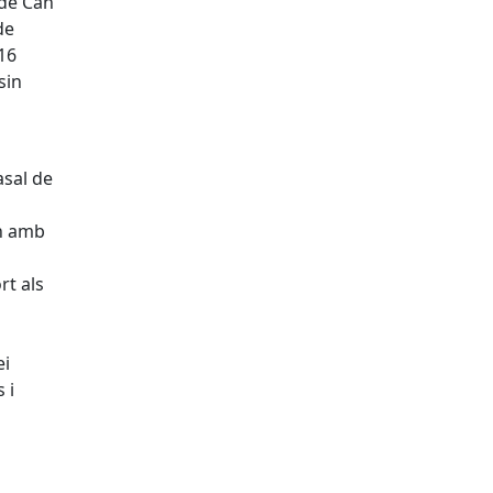
 de Can
de
16
sin
asal de
an amb
rt als
ei
 i