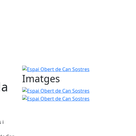
Espai Obert de Can Sostres
Imatges
da
Espai Obert de Can Sostres
Espai Obert de Can 
 i