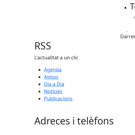
T
Fa
Darrer
RSS
L'actualitat a un clic
Agenda
Avisos
Dia a Dia
Notícies
Publicacions
Adreces i telèfons