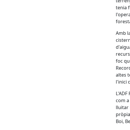
terren
tenia 
l'oper
forest
Amb la
cister
d'aigu
recurs
foc qu
Record
altes 
l'inici
L'ADF 
com a 
lluita
pròpia
Boi, B