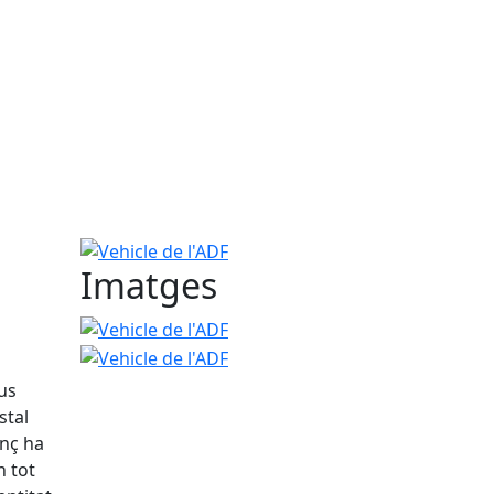
Vehicle de l'ADF
Imatges
Vehicle de l'ADF
Vehicle de l'ADF
us
stal
enç ha
n tot