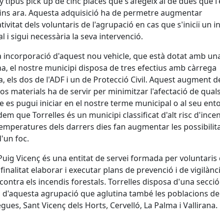
y tipus pick up de cinc places que s'afegeix al de dues que l'
fins ara. Aquesta adquisició ha de permetre augmentar
ativitat dels voluntaris de l'agrupació en cas que s'iniciï un i
al i sigui necessària la seva intervenció.
 incorporació d'aquest nou vehicle, que està dotat amb un
na, el nostre municipi disposa de tres efectius amb càrrega
a, els dos de l'ADF i un de Protecció Civil. Aquest augment d
os materials ha de servir per minimitzar l'afectació de qual
e es pugui iniciar en el nostre terme municipal o al seu ent
em que Torrelles és un municipi classificat d'alt risc d'incend
temperatures dels darrers dies fan augmentar les possibilit
 d'un foc.
Puig Vicenç és una entitat de servei formada per voluntaris
finalitat elaborar i executar plans de prevenció i de vigilànc
r contra els incendis forestals. Torrelles disposa d'una secció
 d'aquesta agrupació que aglutina també les poblacions de
egues, Sant Vicenç dels Horts, Cervelló, La Palma i Vallirana.