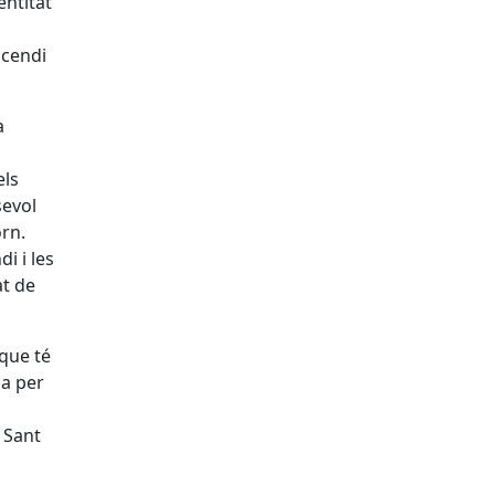
entitat
ncendi
a
els
sevol
orn.
i i les
at de
 que té
ia per
 Sant