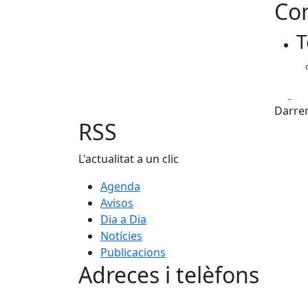
Con
T
Fa
Darrer
RSS
L'actualitat a un clic
Agenda
Avisos
Dia a Dia
Notícies
Publicacions
Adreces i telèfons