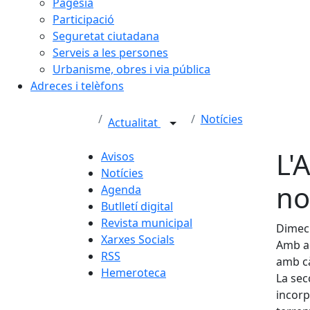
Pagesia
Participació
Seguretat ciutadana
Serveis a les persones
Urbanisme, obres i via pública
Adreces i telèfons
Notícies
Actualitat
L'
Avisos
Notícies
no
Agenda
Butlletí digital
Revista municipal
Dimecr
Xarxes Socials
Amb aq
RSS
amb cà
Hemeroteca
La sec
incorp