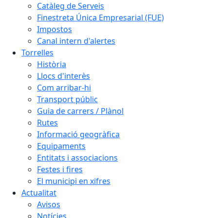
Catàleg de Serveis
Finestreta Única Empresarial (FUE)
Impostos
Canal intern d'alertes
Torrelles
Història
Llocs d'interès
Com arribar-hi
Transport públic
Guia de carrers / Plànol
Rutes
Informació geogràfica
Equipaments
Entitats i associacions
Festes i fires
El municipi en xifres
Actualitat
Avisos
Notícies