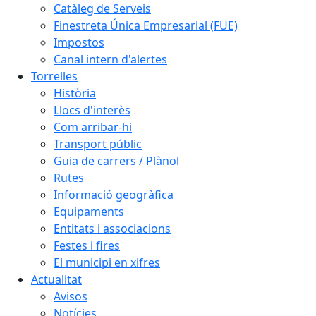
Catàleg de Serveis
Finestreta Única Empresarial (FUE)
Impostos
Canal intern d'alertes
Torrelles
Història
Llocs d'interès
Com arribar-hi
Transport públic
Guia de carrers / Plànol
Rutes
Informació geogràfica
Equipaments
Entitats i associacions
Festes i fires
El municipi en xifres
Actualitat
Avisos
Notícies