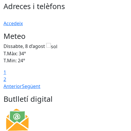
Adreces i telèfons
Accedeix
Meteo
Dissabte, 8 d’agost
D
T.Màx: 34°
T
T.Min: 24°
T
1
2
Anterior
Següent
Butlletí digital