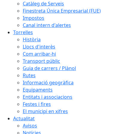
Catàleg de Serveis
Finestreta Única Empresarial (FUE)
Impostos
Canal intern d'alertes
Torrelles
Història
Llocs d'interès
Com arribar-hi
Transport públic
Guia de carrers / Plànol
Rutes
Informació geogràfica
Equipaments
Entitats i associacions
Festes i fires
El municipi en xifres
Actualitat
Avisos
Notícies