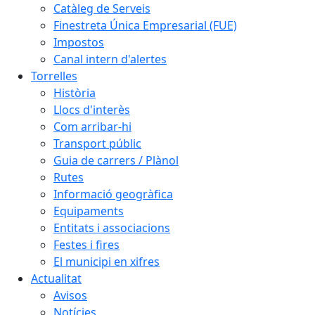
Catàleg de Serveis
Finestreta Única Empresarial (FUE)
Impostos
Canal intern d'alertes
Torrelles
Història
Llocs d'interès
Com arribar-hi
Transport públic
Guia de carrers / Plànol
Rutes
Informació geogràfica
Equipaments
Entitats i associacions
Festes i fires
El municipi en xifres
Actualitat
Avisos
Notícies