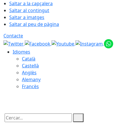
Saltar a la capçalera
Saltar al contingut
Saltar a imatges
Saltar al peu de pàgina
Contacte
Idiomes
Català
Castellà
Anglès
Alemany
Francès
07.08.2026 | 20:47
Cercar: