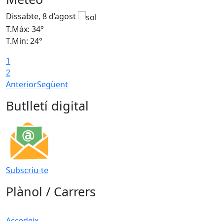
Dissabte, 8 d’agost
D
T.Màx: 34°
T
T.Min: 24°
T
1
2
Anterior
Següent
Butlletí digital
Subscriu-te
Plànol / Carrers
Accedeix