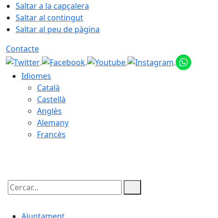
Saltar a la capçalera
Saltar al contingut
Saltar al peu de pàgina
Contacte
Idiomes
Català
Castellà
Anglès
Alemany
Francès
08.08.2026 | 03:07
Cercar:
Ajuntament