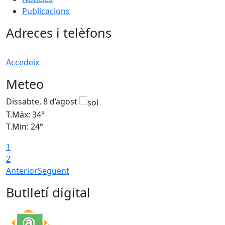
Publicacions
Adreces i telèfons
Accedeix
Meteo
Dissabte, 8 d’agost
D
T.Màx: 34°
T
T.Min: 24°
T
1
2
Anterior
Següent
Butlletí digital