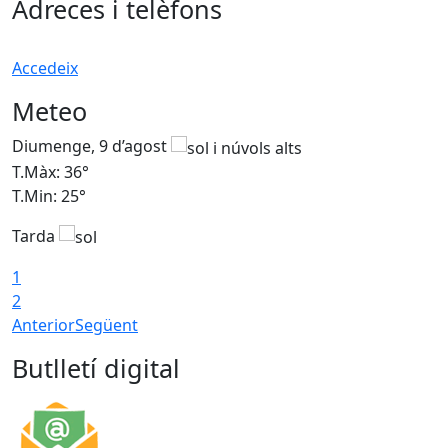
Adreces i telèfons
Accedeix
Meteo
Diumenge, 9 d’agost
D
T.Màx: 36°
T
T.Min: 25°
T
Tarda
T
1
2
Anterior
Següent
Butlletí digital