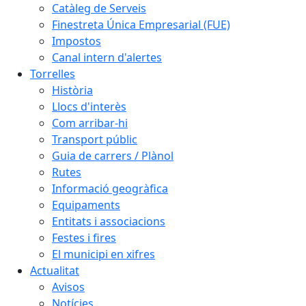
Catàleg de Serveis
Finestreta Única Empresarial (FUE)
Impostos
Canal intern d'alertes
Torrelles
Història
Llocs d'interès
Com arribar-hi
Transport públic
Guia de carrers / Plànol
Rutes
Informació geogràfica
Equipaments
Entitats i associacions
Festes i fires
El municipi en xifres
Actualitat
Avisos
Notícies