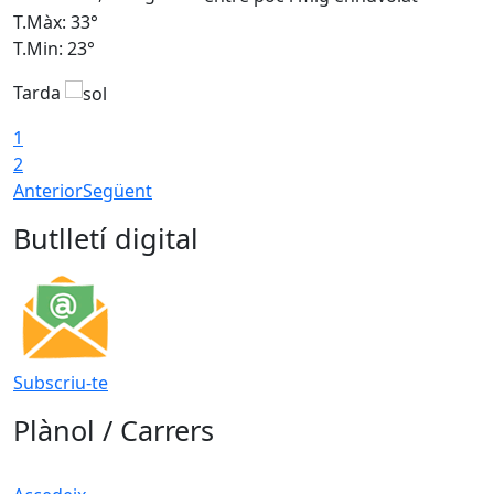
T.Màx: 33°
T
T.Min: 23°
T
Tarda
1
2
Anterior
Següent
Butlletí digital
Subscriu-te
Plànol / Carrers