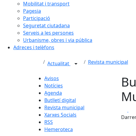
Mobilitat i transport
Pagesia
Participació
Seguretat ciutadana
Serveis a les persones
Urbanisme, obres i via pública
Adreces i telèfons
Revista municipal
Actualitat
Bu
Avisos
Notícies
Mu
Agenda
Butlletí digital
Revista municipal
Fa
Xarxes Socials
Darrer
RSS
Hemeroteca