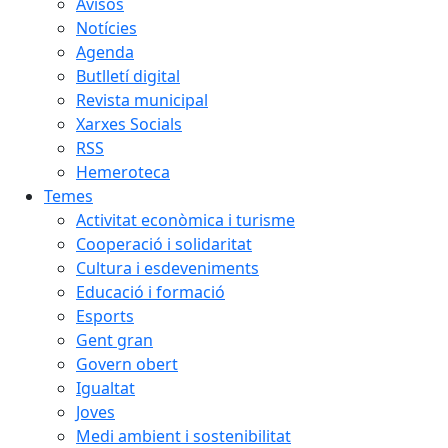
Avisos
Notícies
Agenda
Butlletí digital
Revista municipal
Xarxes Socials
RSS
Hemeroteca
Temes
Activitat econòmica i turisme
Cooperació i solidaritat
Cultura i esdeveniments
Educació i formació
Esports
Gent gran
Govern obert
Igualtat
Joves
Medi ambient i sostenibilitat