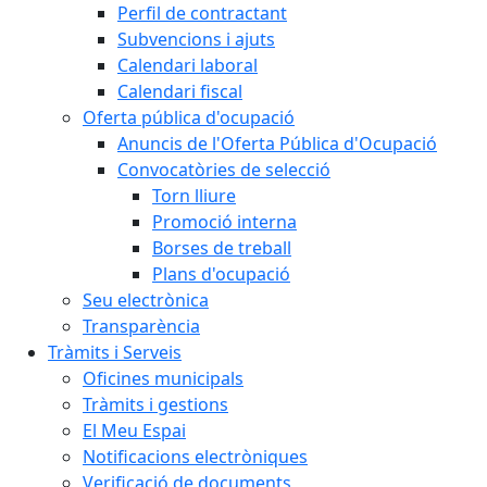
Perfil de contractant
Subvencions i ajuts
Calendari laboral
Calendari fiscal
Oferta pública d'ocupació
Anuncis de l'Oferta Pública d'Ocupació
Convocatòries de selecció
Torn lliure
Promoció interna
Borses de treball
Plans d'ocupació
Seu electrònica
Transparència
Tràmits i Serveis
Oficines municipals
Tràmits i gestions
El Meu Espai
Notificacions electròniques
Verificació de documents