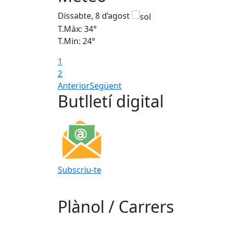
Dissabte, 8 d’agost
T.Màx: 34°
T.Min: 24°
1
2
Anterior
Següent
Butlletí digital
Subscriu-te
Plànol / Carrers