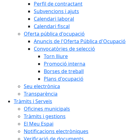
Perfil de contractant
Subvencions i ajuts
Calendari laboral
Calendari fiscal
Oferta pública d'ocupació
Anuncis de l'Oferta Pública d'Ocupació
Convocatòries de selecció
Torn lliure
Promoció interna
Borses de treball
Plans d'ocupació
Seu electrònica
Transparència
Tràmits i Serveis
Oficines municipals
Tràmits i gestions
El Meu Espai
Notificacions electròniques
Verificació de documents