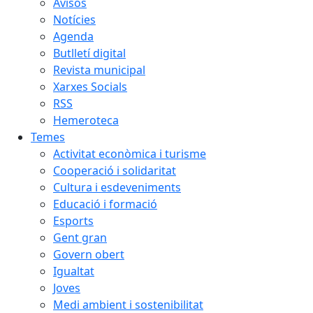
Avisos
Notícies
Agenda
Butlletí digital
Revista municipal
Xarxes Socials
RSS
Hemeroteca
Temes
Activitat econòmica i turisme
Cooperació i solidaritat
Cultura i esdeveniments
Educació i formació
Esports
Gent gran
Govern obert
Igualtat
Joves
Medi ambient i sostenibilitat