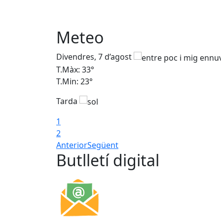
Meteo
Divendres, 7 d’agost
T.Màx: 33°
T.Min: 23°
Tarda
1
2
Anterior
Següent
Butlletí digital