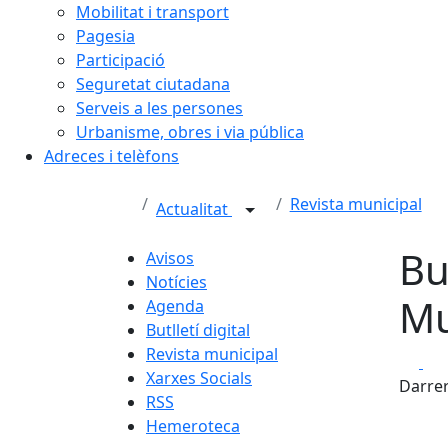
Mobilitat i transport
Pagesia
Participació
Seguretat ciutadana
Serveis a les persones
Urbanisme, obres i via pública
Adreces i telèfons
Revista municipal
Actualitat
Bu
Avisos
Notícies
Mu
Agenda
Butlletí digital
Revista municipal
Fa
Xarxes Socials
Darrer
RSS
Hemeroteca