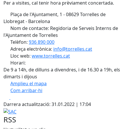
Per a visites, cal tenir hora prèviament concertada.
Plaça de l'Ajuntament, 1 - 08629 Torrelles de
Llobregat - Barcelona
Nom de contacte: Regidoria de Serveis Interns de
l'Ajuntament de Torrelles
Telèfon:
936 890 000
Adreça electrònica:
info@torrelles.cat
Lloc web:
www.torrelles.cat
Horari:
De 9 a 14h, de dilluns a divendres, i de 16.30 a 19h, els
dimarts i dijous
Amplieu el mapa
Com arribar-hi
Leaflet
| ©
OpenStreetMap
contributors
Facebook
X
+
Darrera actualització: 31.01.2022 | 17:04
−
SAC
RSS