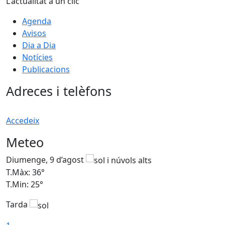
L'actualitat a un clic
Agenda
Avisos
Dia a Dia
Notícies
Publicacions
Adreces i telèfons
Accedeix
Meteo
Diumenge, 9 d’agost
D
T.Màx: 36°
T
T.Min: 25°
T
Tarda
T