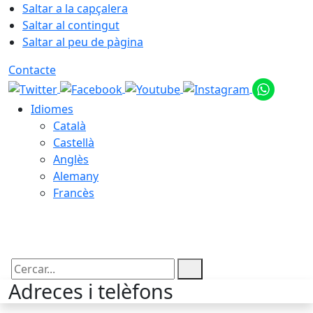
Saltar a la capçalera
Saltar al contingut
Saltar al peu de pàgina
Contacte
Idiomes
Català
Castellà
Anglès
Alemany
Francès
08.08.2026 | 23:37
Cercar:
Adreces i telèfons