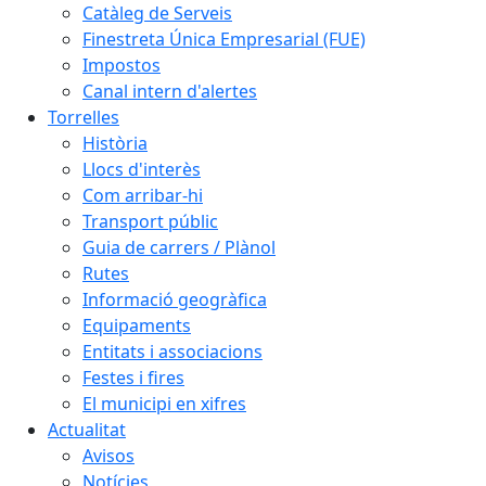
Catàleg de Serveis
Finestreta Única Empresarial (FUE)
Impostos
Canal intern d'alertes
Torrelles
Història
Llocs d'interès
Com arribar-hi
Transport públic
Guia de carrers / Plànol
Rutes
Informació geogràfica
Equipaments
Entitats i associacions
Festes i fires
El municipi en xifres
Actualitat
Avisos
Notícies