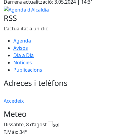
Darrera actualització: 3.05.2024 | 14:31
Agenda d'Alcaldia
RSS
L'actualitat a un clic
Agenda
Avisos
Dia a Dia
Notícies
Publicacions
Adreces i telèfons
Accedeix
Meteo
Dissabte, 8 d’agost
D
T.Màx: 34°
T