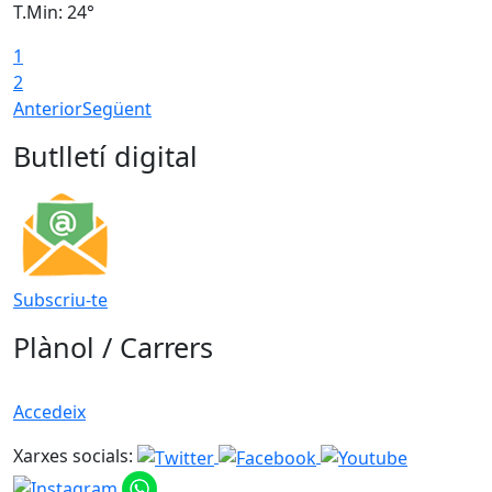
T.Min: 24°
T
1
2
Anterior
Següent
Butlletí digital
Subscriu-te
Plànol / Carrers
Accedeix
Xarxes socials: