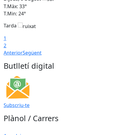
T.Màx: 33°
T
T.Min: 24°
T
Tarda
1
2
Anterior
Següent
Butlletí digital
Subscriu-te
Plànol / Carrers