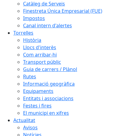
Catàleg de Serveis
Finestreta Única Empresarial (FUE)
Impostos
Canal intern d'alertes
Torrelles
Història
Llocs d'interès
Com arribar-hi
Transport públic
Guia de carrers / Plànol
Rutes
Informació geogràfica
Equipaments
Entitats i associacions
Festes i fires
El municipi en xifres
Actualitat
Avisos
Notícies