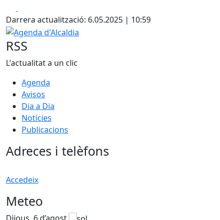
Facebook
X
Darrera actualització: 6.05.2025 | 10:59
Agenda d'Alcaldia
RSS
L'actualitat a un clic
Agenda
Avisos
Dia a Dia
Notícies
Publicacions
Adreces i telèfons
Accedeix
Meteo
Dijous, 6 d’agost
D