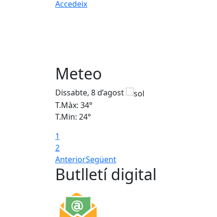
Accedeix
Meteo
Dissabte, 8 d’agost
T.Màx: 34°
T.Min: 24°
1
2
Anterior
Següent
Butlletí digital