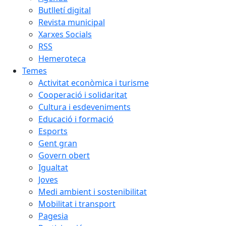
Butlletí digital
Revista municipal
Xarxes Socials
RSS
Hemeroteca
Temes
Activitat econòmica i turisme
Cooperació i solidaritat
Cultura i esdeveniments
Educació i formació
Esports
Gent gran
Govern obert
Igualtat
Joves
Medi ambient i sostenibilitat
Mobilitat i transport
Pagesia