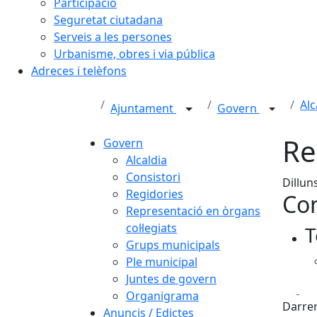
Participació
Seguretat ciutadana
Serveis a les persones
Urbanisme, obres i via pública
Adreces i telèfons
Alc
Ajuntament
Govern
Re
Govern
Alcaldia
Consistori
Dillun
Regidories
Con
Representació en òrgans
col·legiats
T
Grups municipals
Ple municipal
Juntes de govern
Fa
Organigrama
Darrer
Anuncis / Edictes