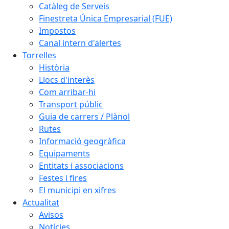
Catàleg de Serveis
Finestreta Única Empresarial (FUE)
Impostos
Canal intern d'alertes
Torrelles
Història
Llocs d'interès
Com arribar-hi
Transport públic
Guia de carrers / Plànol
Rutes
Informació geogràfica
Equipaments
Entitats i associacions
Festes i fires
El municipi en xifres
Actualitat
Avisos
Notícies