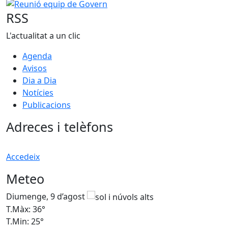
Reunió equip de Govern
RSS
L'actualitat a un clic
Agenda
Avisos
Dia a Dia
Notícies
Publicacions
Adreces i telèfons
Accedeix
Meteo
Diumenge, 9 d’agost
D
T.Màx: 36°
T
T.Min: 25°
T