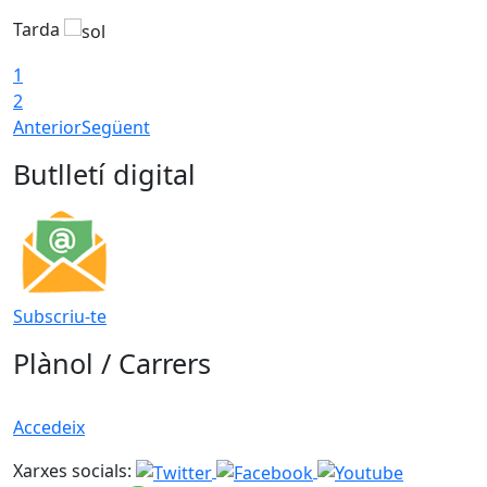
Tarda
T
1
2
Anterior
Següent
Butlletí digital
Subscriu-te
Plànol / Carrers
Accedeix
Xarxes socials: