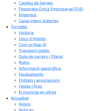
Catàleg de Serveis
Finestreta Única Empresarial (FUE)
Impostos
Canal intern d'alertes
Torrelles
Història
Llocs d'interès
Com arribar-hi
Transport públic
Guia de carrers / Plànol
Rutes
Informació geogràfica
Equipaments
Entitats i associacions
Festes i fires
El municipi en xifres
Actualitat
Avisos
Notícies