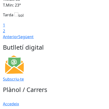
T.Min: 23°
T
Tarda
1
2
Anterior
Següent
Butlletí digital
Subscriu-te
Plànol / Carrers
Accedeix