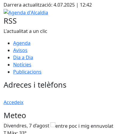
Darrera actualització: 4.07.2025 | 12:42
Agenda d'Alcaldia
RSS
L'actualitat a un clic
Agenda
Avisos
Dia a Dia
Notícies
Publicacions
Adreces i telèfons
Accedeix
Meteo
Divendres, 7 d’agost
D
T.Màx: 33°
T