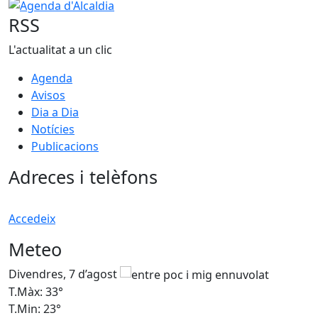
Agenda d'Alcaldia
RSS
L'actualitat a un clic
Agenda
Avisos
Dia a Dia
Notícies
Publicacions
Adreces i telèfons
Accedeix
Meteo
Divendres, 7 d’agost
D
T.Màx: 33°
T
T.Min: 23°
T