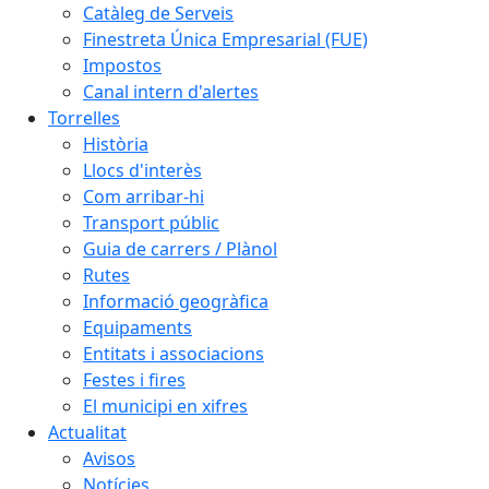
Catàleg de Serveis
Finestreta Única Empresarial (FUE)
Impostos
Canal intern d'alertes
Torrelles
Història
Llocs d'interès
Com arribar-hi
Transport públic
Guia de carrers / Plànol
Rutes
Informació geogràfica
Equipaments
Entitats i associacions
Festes i fires
El municipi en xifres
Actualitat
Avisos
Notícies