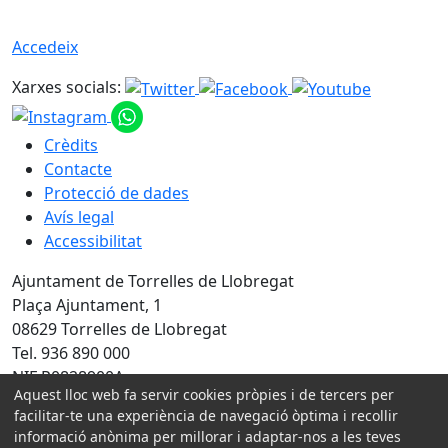
Accedeix
Xarxes socials:
Crèdits
Contacte
Protecció de dades
Avís legal
Accessibilitat
Ajuntament de Torrelles de Llobregat
Plaça Ajuntament, 1
08629 Torrelles de Llobregat
Tel. 936 890 000
NIF P0828900A
Aquest lloc web fa servir cookies pròpies i de tercers per
facilitar-te una experiència de navegació òptima i recollir
Amb la col·laboració de:
informació anònima per millorar i adaptar-nos a les teves