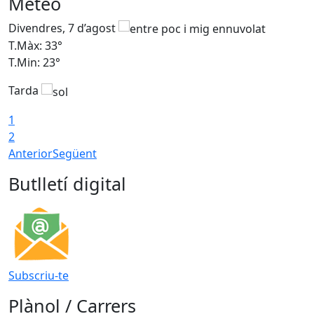
Meteo
Divendres, 7 d’agost
D
T.Màx: 33°
T
T.Min: 23°
T
Tarda
1
2
Anterior
Següent
Butlletí digital
Subscriu-te
Plànol / Carrers