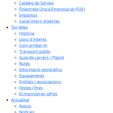
Catàleg de Serveis
Finestreta Única Empresarial (FUE)
Impostos
Canal intern d'alertes
Torrelles
Història
Llocs d'interès
Com arribar-hi
Transport públic
Guia de carrers / Plànol
Rutes
Informació geogràfica
Equipaments
Entitats i associacions
Festes i fires
El municipi en xifres
Actualitat
Avisos
Notícies