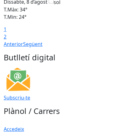
Dissabte, 8 d’agost
D
T.Màx: 34°
T
T.Min: 24°
T
1
2
Anterior
Següent
Butlletí digital
Subscriu-te
Plànol / Carrers
Accedeix