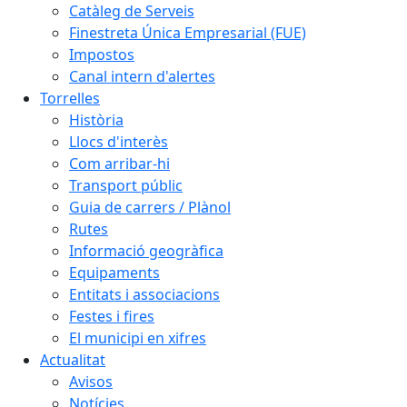
Catàleg de Serveis
Finestreta Única Empresarial (FUE)
Impostos
Canal intern d'alertes
Torrelles
Història
Llocs d'interès
Com arribar-hi
Transport públic
Guia de carrers / Plànol
Rutes
Informació geogràfica
Equipaments
Entitats i associacions
Festes i fires
El municipi en xifres
Actualitat
Avisos
Notícies