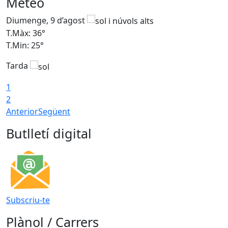
Meteo
Diumenge, 9 d’agost
D
T.Màx: 36°
T
T.Min: 25°
T
Tarda
T
1
2
Anterior
Següent
Butlletí digital
Subscriu-te
Plànol / Carrers