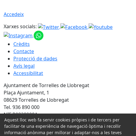
Accedeix
Xarxes socials:
Crèdits
Contacte
Protecció de dades
Avís legal
Accessibilitat
Ajuntament de Torrelles de Llobregat
Plaça Ajuntament, 1
08629 Torrelles de Llobregat
Tel. 936 890 000
NIF P0828900A
Aquest lloc web fa servir cookies pròpies i de tercers per
facilitar-te una experiència de navegació òptima i recollir
Amb la col·laboració de:
informació anònima per millorar i adaptar-nos a les teves