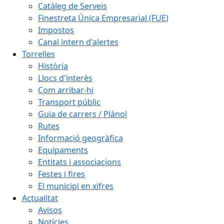
Catàleg de Serveis
Finestreta Única Empresarial (FUE)
Impostos
Canal intern d'alertes
Torrelles
Història
Llocs d'interès
Com arribar-hi
Transport públic
Guia de carrers / Plànol
Rutes
Informació geogràfica
Equipaments
Entitats i associacions
Festes i fires
El municipi en xifres
Actualitat
Avisos
Notícies