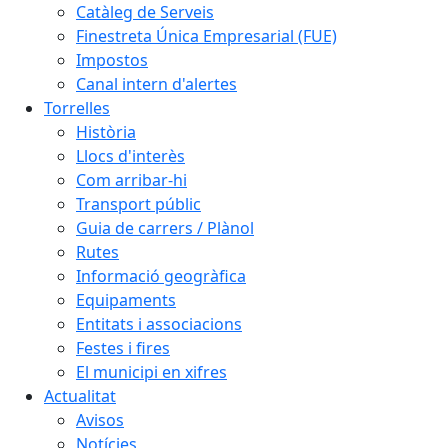
Catàleg de Serveis
Finestreta Única Empresarial (FUE)
Impostos
Canal intern d'alertes
Torrelles
Història
Llocs d'interès
Com arribar-hi
Transport públic
Guia de carrers / Plànol
Rutes
Informació geogràfica
Equipaments
Entitats i associacions
Festes i fires
El municipi en xifres
Actualitat
Avisos
Notícies