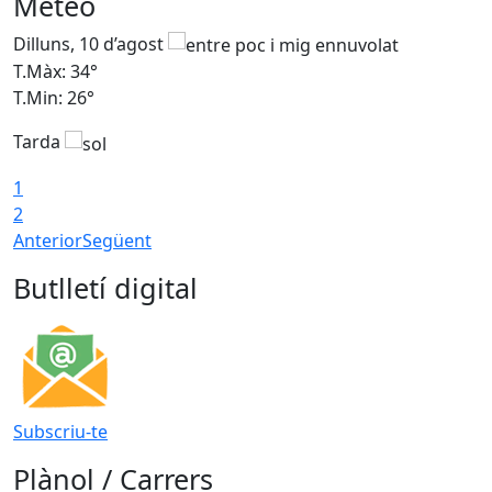
Meteo
Dilluns, 10 d’agost
D
T.Màx: 34°
T
T.Min: 26°
T
Tarda
T
1
2
Anterior
Següent
Butlletí digital
Subscriu-te
Plànol / Carrers