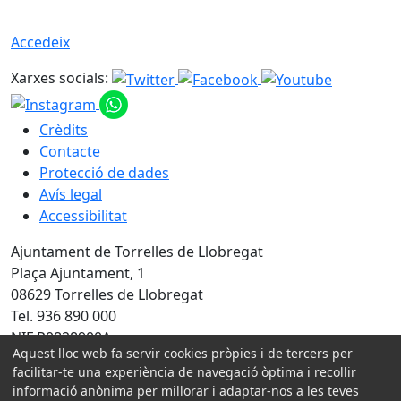
Accedeix
Xarxes socials:
Crèdits
Contacte
Protecció de dades
Avís legal
Accessibilitat
Ajuntament de Torrelles de Llobregat
Plaça Ajuntament, 1
08629 Torrelles de Llobregat
Tel. 936 890 000
NIF P0828900A
Aquest lloc web fa servir cookies pròpies i de tercers per
facilitar-te una experiència de navegació òptima i recollir
Amb la col·laboració de:
informació anònima per millorar i adaptar-nos a les teves