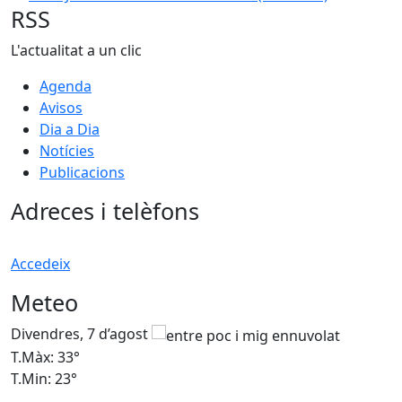
RSS
L'actualitat a un clic
Agenda
Avisos
Dia a Dia
Notícies
Publicacions
Adreces i telèfons
Accedeix
Meteo
Divendres, 7 d’agost
D
T.Màx: 33°
T
T.Min: 23°
T