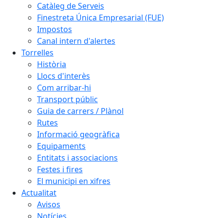
Catàleg de Serveis
Finestreta Única Empresarial (FUE)
Impostos
Canal intern d'alertes
Torrelles
Història
Llocs d'interès
Com arribar-hi
Transport públic
Guia de carrers / Plànol
Rutes
Informació geogràfica
Equipaments
Entitats i associacions
Festes i fires
El municipi en xifres
Actualitat
Avisos
Notícies