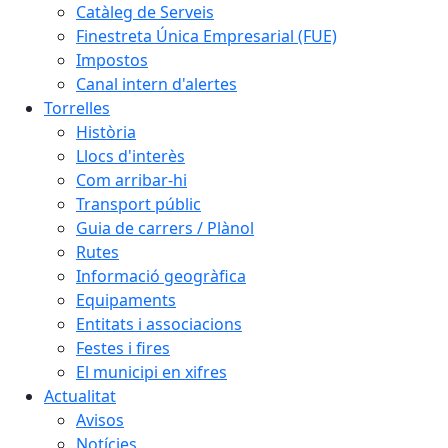
Catàleg de Serveis
Finestreta Única Empresarial (FUE)
Impostos
Canal intern d'alertes
Torrelles
Història
Llocs d'interès
Com arribar-hi
Transport públic
Guia de carrers / Plànol
Rutes
Informació geogràfica
Equipaments
Entitats i associacions
Festes i fires
El municipi en xifres
Actualitat
Avisos
Notícies