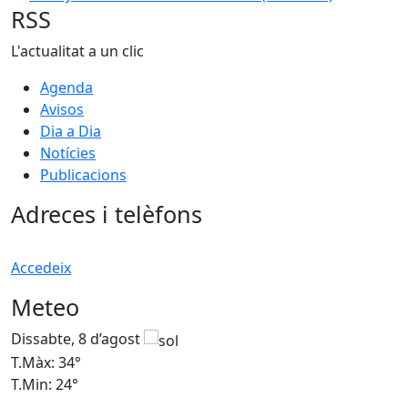
RSS
L'actualitat a un clic
Agenda
Avisos
Dia a Dia
Notícies
Publicacions
Adreces i telèfons
Accedeix
Meteo
Dissabte, 8 d’agost
D
T.Màx: 34°
T
T.Min: 24°
T