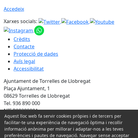
Accedeix
Xarxes socials:
Crèdits
Contacte
Protecció de dades
Avís legal
Accessibilitat
Ajuntament de Torrelles de Llobregat
Plaça Ajuntament, 1
08629 Torrelles de Llobregat
Tel. 936 890 000
NIF P0828900A
Aquest lloc web fa servir cookies pròpies i de tercers per
facilitar-te una experiència de navegació òptima i recollir
Amb la col·laboració de:
informació anònima per millorar i adaptar-nos a les teves
preferències i pautes de navegació. Navegar sense acceptar