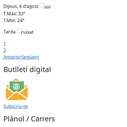
Dijous, 6 d’agost
D
T.Màx: 33°
T
T.Min: 24°
T
Tarda
1
2
Anterior
Següent
Butlletí digital
Subscriu-te
Plànol / Carrers