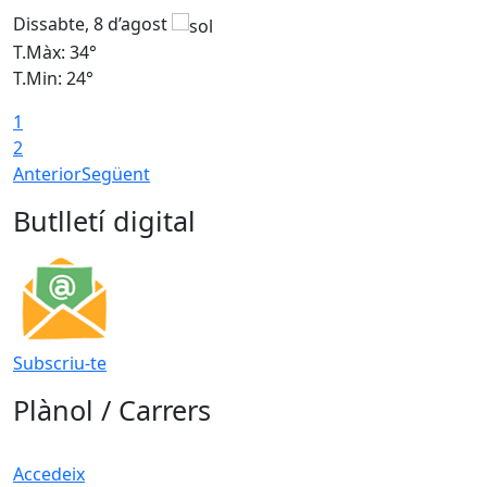
Dissabte, 8 d’agost
D
T.Màx: 34°
T
T.Min: 24°
T
1
2
Anterior
Següent
Butlletí digital
Subscriu-te
Plànol / Carrers
Accedeix