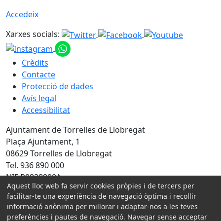
Accedeix
Xarxes socials:
Crèdits
Contacte
Protecció de dades
Avís legal
Accessibilitat
Ajuntament de Torrelles de Llobregat
Plaça Ajuntament, 1
08629 Torrelles de Llobregat
Tel. 936 890 000
NIF P0828900A
Aquest lloc web fa servir cookies pròpies i de tercers per
facilitar-te una experiència de navegació òptima i recollir
Amb la col·laboració de:
informació anònima per millorar i adaptar-nos a les teves
preferències i pautes de navegació. Navegar sense acceptar