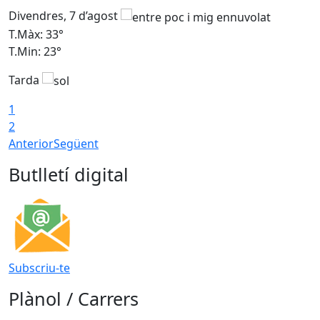
Divendres, 7 d’agost
D
T.Màx: 33°
T
T.Min: 23°
T
Tarda
1
2
Anterior
Següent
Butlletí digital
Subscriu-te
Plànol / Carrers