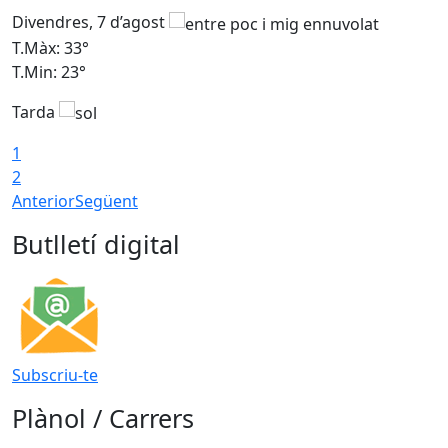
Divendres, 7 d’agost
D
T.Màx: 33°
T
T.Min: 23°
T
Tarda
1
2
Anterior
Següent
Butlletí digital
Subscriu-te
Plànol / Carrers