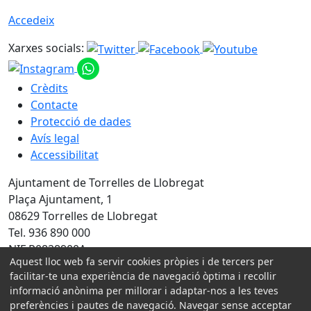
Accedeix
Xarxes socials:
Crèdits
Contacte
Protecció de dades
Avís legal
Accessibilitat
Ajuntament de Torrelles de Llobregat
Plaça Ajuntament, 1
08629 Torrelles de Llobregat
Tel. 936 890 000
NIF P0828900A
Aquest lloc web fa servir cookies pròpies i de tercers per
facilitar-te una experiència de navegació òptima i recollir
Amb la col·laboració de:
informació anònima per millorar i adaptar-nos a les teves
preferències i pautes de navegació. Navegar sense acceptar