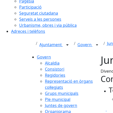
Pagesia
Participació
Seguretat ciutadana
Serveis a les persones
Urbanisme, obres i via pública
Adreces i telèfons
Ju
Ajuntament
Govern
Ju
Govern
Alcaldia
Consistori
Divend
Regidories
Con
Representació en òrgans
col·legiats
T
Grups municipals
Ple municipal
Juntes de govern
Fa
Organigrama