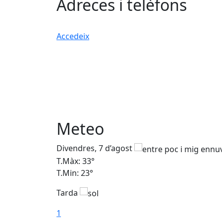
Adreces i telèfons
Accedeix
Meteo
Divendres, 7 d’agost
T.Màx: 33°
T.Min: 23°
Tarda
1