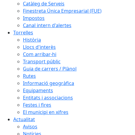
Catàleg de Serveis
Finestreta Única Empresarial (FUE)
Impostos
Canal intern d'alertes
Torrelles
Història
Llocs d'interès
Com arribar-hi
Transport públic
Guia de carrers / Plànol
Rutes
Informació geogràfica
Equipaments
Entitats i associacions
Festes i fires
El municipi en xifres
Actualitat
Avisos
Notícies