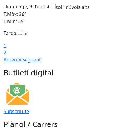
Diumenge, 9 d’agost
D
T.Màx: 36°
T
T.Min: 25°
T
Tarda
T
1
2
Anterior
Següent
Butlletí digital
Subscriu-te
Plànol / Carrers