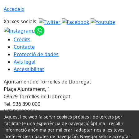
Accedeix
Xarxes socials:
Crèdits
Contacte
Protecció de dades
Avís legal
Accessibilitat
Ajuntament de Torrelles de Llobregat
Plaça Ajuntament, 1
08629 Torrelles de Llobregat
Tel. 936 890 000
NIF P0828900A
Aquest lloc web fa servir cookies pròpies i de tercers per
facilitar-te una experiència de navegació òptima i recollir
Amb la col·laboració de:
informació anònima per millorar i adaptar-nos a les teves
preferències i pautes de navegació. Navegar sense acceptar