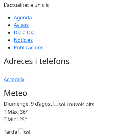
L'actualitat a un clic
Agenda
Avisos
Dia a Dia
Notícies
Publicacions
Adreces i telèfons
Accedeix
Meteo
Diumenge, 9 d’agost
D
T.Màx: 36°
T
T.Min: 25°
T
Tarda
T