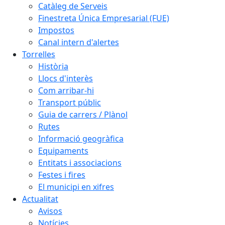
Catàleg de Serveis
Finestreta Única Empresarial (FUE)
Impostos
Canal intern d'alertes
Torrelles
Història
Llocs d'interès
Com arribar-hi
Transport públic
Guia de carrers / Plànol
Rutes
Informació geogràfica
Equipaments
Entitats i associacions
Festes i fires
El municipi en xifres
Actualitat
Avisos
Notícies