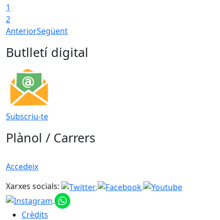
1
2
Anterior
Següent
Butlletí digital
Subscriu-te
Plànol / Carrers
Accedeix
Xarxes socials:
Crèdits