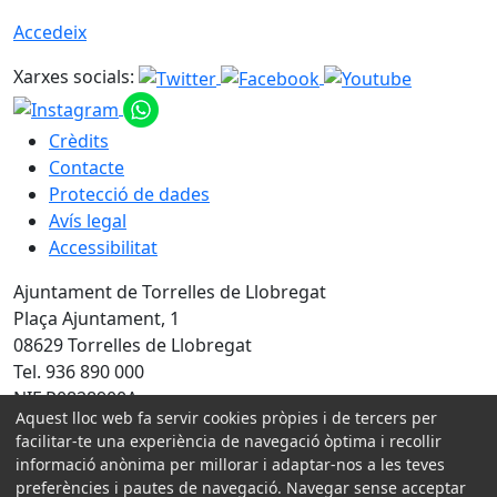
Accedeix
Xarxes socials:
Crèdits
Contacte
Protecció de dades
Avís legal
Accessibilitat
Ajuntament de Torrelles de Llobregat
Plaça Ajuntament, 1
08629 Torrelles de Llobregat
Tel. 936 890 000
NIF P0828900A
Aquest lloc web fa servir cookies pròpies i de tercers per
facilitar-te una experiència de navegació òptima i recollir
Amb la col·laboració de:
informació anònima per millorar i adaptar-nos a les teves
preferències i pautes de navegació. Navegar sense acceptar