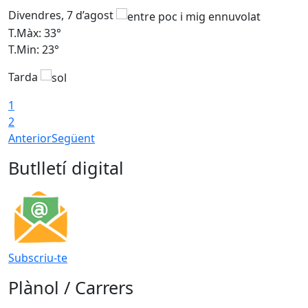
Divendres, 7 d’agost
D
T.Màx: 33°
T
T.Min: 23°
T
Tarda
1
2
Anterior
Següent
Butlletí digital
Subscriu-te
Plànol / Carrers