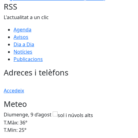
RSS
L'actualitat a un clic
Agenda
Avisos
Dia a Dia
Notícies
Publicacions
Adreces i telèfons
Accedeix
Meteo
Diumenge, 9 d’agost
D
T.Màx: 36°
T
T.Min: 25°
T