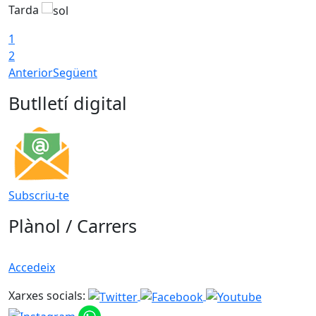
Tarda
T
1
2
Anterior
Següent
Butlletí digital
Subscriu-te
Plànol / Carrers
Accedeix
Xarxes socials: