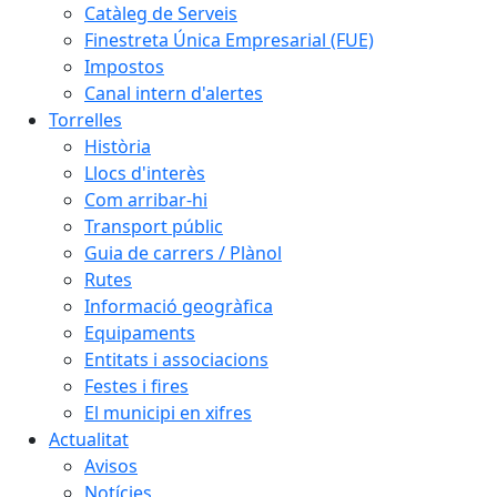
Catàleg de Serveis
Finestreta Única Empresarial (FUE)
Impostos
Canal intern d'alertes
Torrelles
Història
Llocs d'interès
Com arribar-hi
Transport públic
Guia de carrers / Plànol
Rutes
Informació geogràfica
Equipaments
Entitats i associacions
Festes i fires
El municipi en xifres
Actualitat
Avisos
Notícies