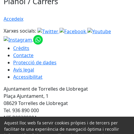
Plànol / Carrers
Accedeix
Xarxes socials:
Crèdits
Contacte
Protecció de dades
Avís legal
Accessibilitat
Ajuntament de Torrelles de Llobregat
Plaça Ajuntament, 1
08629 Torrelles de Llobregat
Tel. 936 890 000
NIF P0828900A
Aquest lloc web fa servir cookies pròpies i de tercers per
facilitar-te una experiència de navegació òptima i recollir
Amb la col·laboració de: