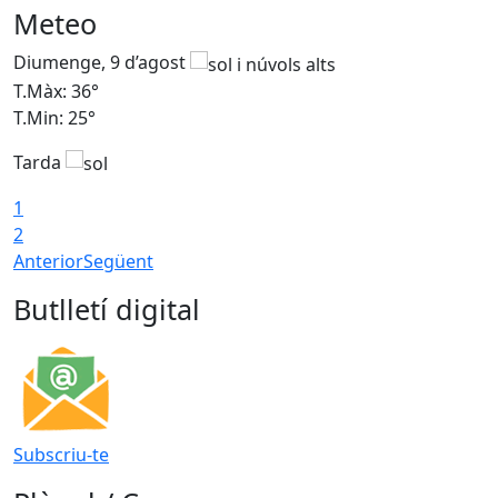
Meteo
Diumenge, 9 d’agost
D
T.Màx: 36°
T
T.Min: 25°
T
Tarda
T
1
2
Anterior
Següent
Butlletí digital
Subscriu-te