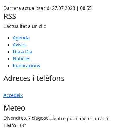
Facebook
X
Darrera actualització: 27.07.2023 | 08:55
RSS
L'actualitat a un clic
Agenda
Avisos
Dia a Dia
Notícies
Publicacions
Adreces i telèfons
Accedeix
Meteo
Divendres, 7 d’agost
D
T.Màx: 33°
T