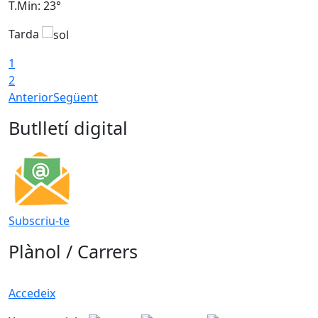
T.Min: 23°
T
Tarda
1
2
Anterior
Següent
Butlletí digital
Subscriu-te
Plànol / Carrers
Accedeix